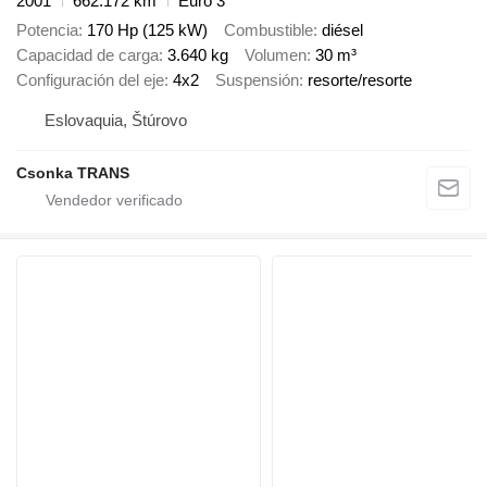
2001
662.172 km
Euro 3
Potencia
170 Hp (125 kW)
Combustible
diésel
Capacidad de carga
3.640 kg
Volumen
30 m³
Configuración del eje
4x2
Suspensión
resorte/resorte
Eslovaquia, Štúrovo
Csonka TRANS