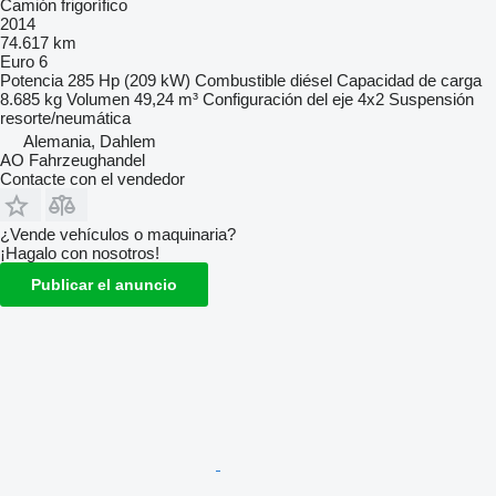
Camión frigorífico
2014
74.617 km
Euro 6
Potencia
285 Hp (209 kW)
Combustible
diésel
Capacidad de carga
8.685 kg
Volumen
49,24 m³
Configuración del eje
4x2
Suspensión
resorte/neumática
Alemania, Dahlem
AO Fahrzeughandel
Contacte con el vendedor
¿Vende vehículos o maquinaria?
¡Hagalo con nosotros!
Publicar el anuncio