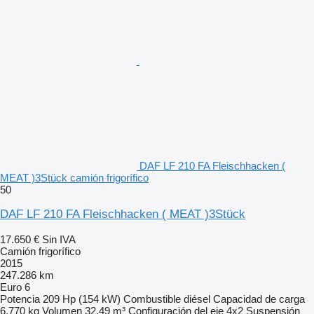
DAF LF 210 FA Fleischhacken (
MEAT )3Stück camión frigorífico
50
DAF LF 210 FA Fleischhacken ( MEAT )3Stück
17.650 €
Sin IVA
Camión frigorífico
2015
247.286 km
Euro 6
Potencia
209 Hp (154 kW)
Combustible
diésel
Capacidad de carga
6.770 kg
Volumen
32,49 m³
Configuración del eje
4x2
Suspensión