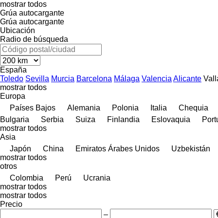
mostrar todos
Grúa autocargante
Grúa autocargante
Ubicación
Radio de búsqueda
España
Toledo
Sevilla
Murcia
Barcelona
Málaga
Valencia
Alicante
Vall
mostrar todos
Europa
Países Bajos
Alemania
Polonia
Italia
Chequia
Bulgaria
Serbia
Suiza
Finlandia
Eslovaquia
Port
mostrar todos
Asia
Japón
China
Emiratos Árabes Unidos
Uzbekistán
mostrar todos
otros
Colombia
Perú
Ucrania
mostrar todos
mostrar todos
Precio
–