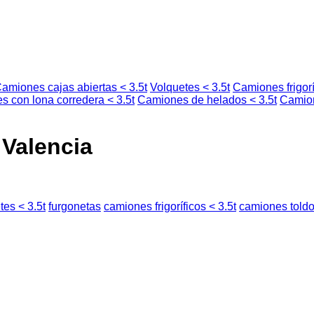
amiones cajas abiertas < 3.5t
Volquetes < 3.5t
Camiones frigorí
 con lona corredera < 3.5t
Camiones de helados < 3.5t
Camion
 Valencia
tes < 3.5t
furgonetas
camiones frigoríficos < 3.5t
camiones toldo