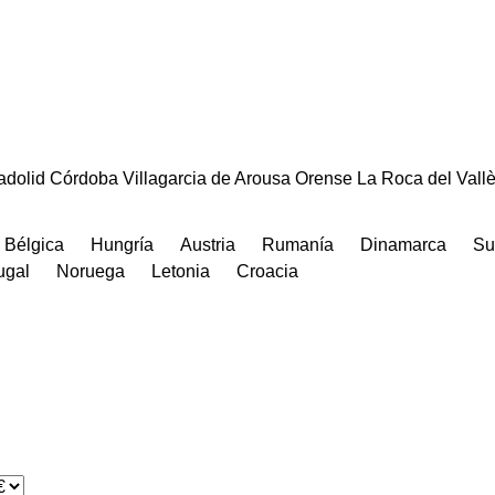
adolid
Córdoba
Villagarcia de Arousa
Orense
La Roca del Vall
Bélgica
Hungría
Austria
Rumanía
Dinamarca
Su
ugal
Noruega
Letonia
Croacia