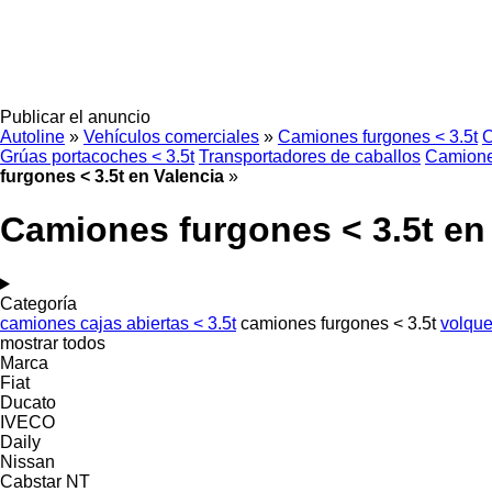
Publicar el anuncio
Autoline
»
Vehículos comerciales
»
Camiones furgones < 3.5t
C
Grúas portacoches < 3.5t
Transportadores de caballos
Camiones
furgones < 3.5t en Valencia
»
Camiones furgones < 3.5t en
Categoría
camiones cajas abiertas < 3.5t
camiones furgones < 3.5t
volque
mostrar todos
Marca
Fiat
Ducato
IVECO
Daily
Nissan
Cabstar
NT