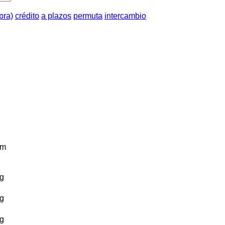
pra)
crédito
a plazos
permuta
intercambio
km
g
g
g