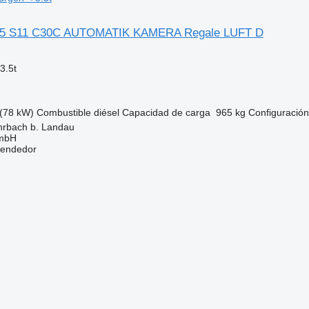
35 S11 C30C AUTOMATIK KAMERA Regale LUFT D
3.5t
(78 kW)
Combustible
diésel
Capacidad de carga
965 kg
Configuración
hrbach b. Landau
GmbH
vendedor