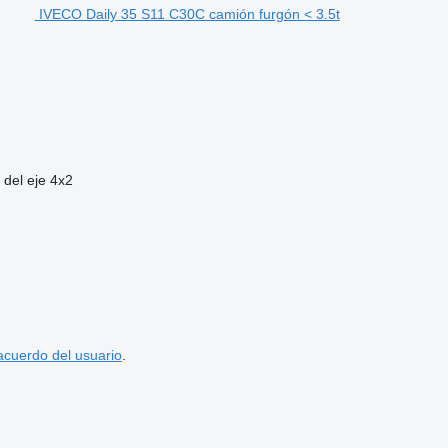
IVECO Daily 35 S11 C30C camión furgón < 3.5t
 del eje
4x2
acuerdo del usuario
.