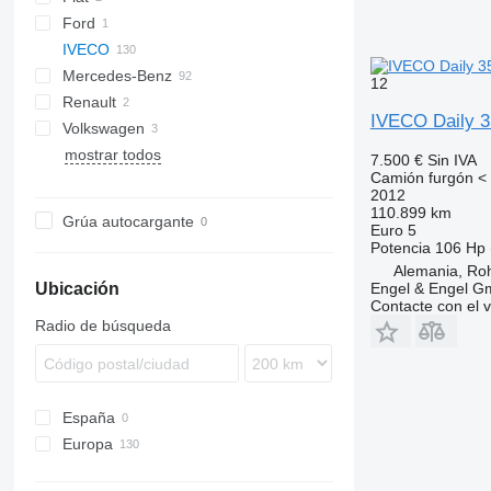
Ford
Ducato
IVECO
Transit
Mercedes-Benz
Daily
12
Renault
Actros
Canter
Daily 35
IVECO Daily 3
Volkswagen
Sprinter
Master
Daily 50
Daily 35C
mostrar todos
Crafter
Daily 70
Daily 35S
Daily 50C14
Daily 35C13
7.500 €
Sin IVA
Camión furgón < 
Daily 50C15
Daily 70C17
Daily 35C14
Daily 35S11
2012
Daily 35C15
Daily 35S15
110.899 km
Grúa autocargante
Euro 5
Daily 35S16
Potencia
106 Hp 
Alemania, Ro
Engel & Engel 
Ubicación
Contacte con el 
Radio de búsqueda
España
Europa
Alemania