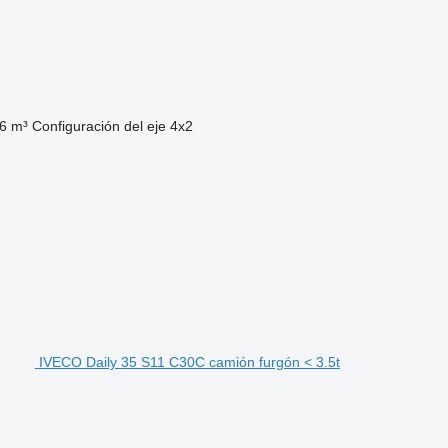
6 m³
Configuración del eje
4x2
IVECO Daily 35 S11 C30C camión furgón < 3.5t