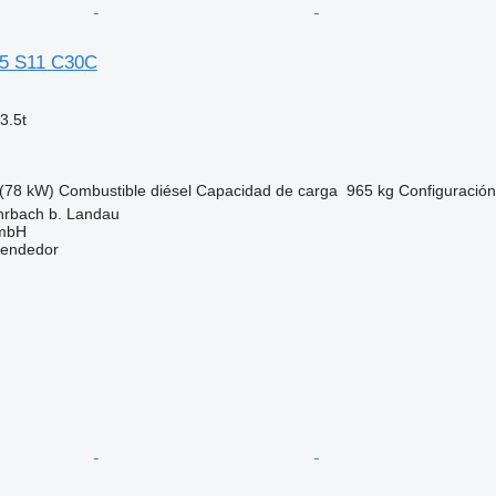
35 S11 C30C
3.5t
(78 kW)
Combustible
diésel
Capacidad de carga
965 kg
Configuración
hrbach b. Landau
GmbH
vendedor