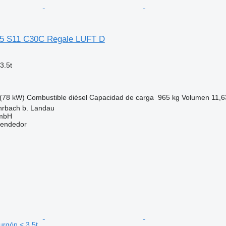
35 S11 C30C Regale LUFT D
3.5t
(78 kW)
Combustible
diésel
Capacidad de carga
965 kg
Volumen
11,6
hrbach b. Landau
GmbH
vendedor
rgón < 3.5t