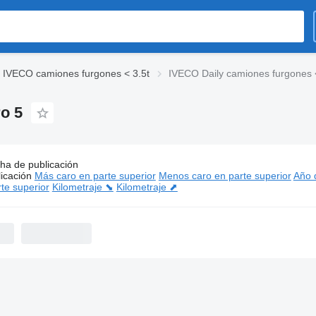
IVECO camiones furgones < 3.5t
IVECO Daily camiones furgones 
o 5
ha de publicación
os:
IVECO Daily camiones furgones < 3.5t
icación
Más caro en parte superior
Menos caro en parte superior
Año d
te superior
Kilometraje ⬊
Kilometraje ⬈