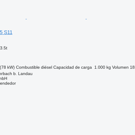
5 S11
3.5t
(78 kW)
Combustible
diésel
Capacidad de carga
1.000 kg
Volumen
18
hrbach b. Landau
GmbH
vendedor