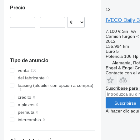
Polonia
Precio
Países Bajos
12
Francia
IVECO Daily 
–
Italia
7.100 €
Sin IVA
Dinamarca
Camión furgón < 
Bélgica
2012
136.994 km
Euro 5
Potencia
106 Hp 
Tipo de anuncio
Alemania, Ro
Engel & Engel 
venta
Contacte con el 
del fabricante
leasing (alquiler con opción a compra)
Suscríbase para 
crédito
Suscribirse
a plazos
Al hacer clic aq
permuta
intercambio