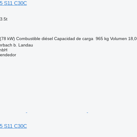
35 S11 C30C
3.5t
(78 kW)
Combustible
diésel
Capacidad de carga
965 kg
Volumen
18,0
hrbach b. Landau
GmbH
vendedor
35 S11 C30C