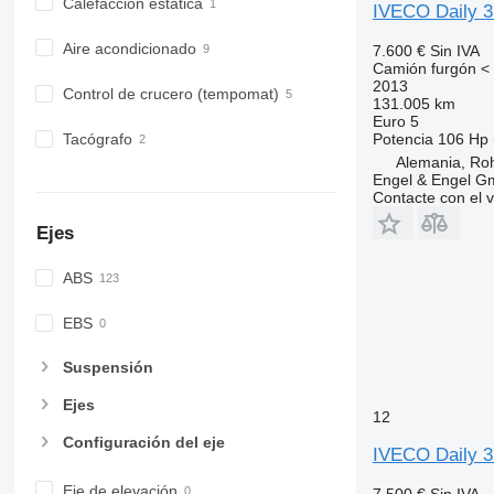
Calefacción estática
IVECO Daily 
Aire acondicionado
7.600 €
Sin IVA
Camión furgón < 
2013
Control de crucero (tempomat)
131.005 km
Euro 5
Potencia
106 Hp 
Tacógrafo
Alemania, Ro
Engel & Engel 
Contacte con el 
Ejes
ABS
EBS
Suspensión
Ejes
12
Configuración del eje
IVECO Daily 
Eje de elevación
7.500 €
Sin IVA