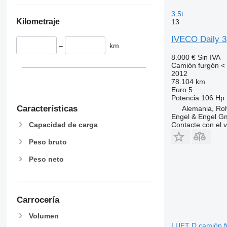
3.5t
Kilometraje
13
IVECO Daily 
–
km
8.000 €
Sin IVA
Camión furgón < 
2012
78.104 km
Euro 5
Potencia
106 Hp 
Características
Alemania, Ro
Engel & Engel 
Contacte con el 
Capacidad de carga
Peso bruto
Peso neto
Carrocería
Volumen
LUFT D camión fu