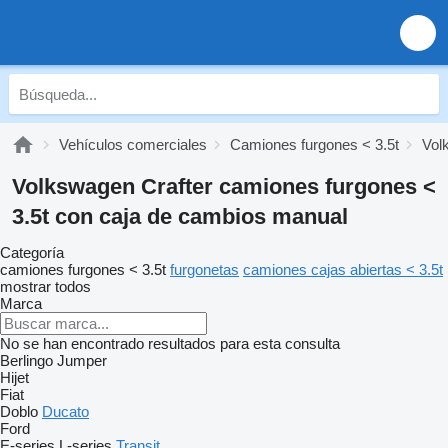
Vehículos comerciales
Camiones furgones < 3.5t
Vol
Volkswagen Crafter camiones furgones <
3.5t con caja de cambios manual
Categoría
camiones furgones < 3.5t
furgonetas
camiones cajas abiertas < 3.5t
mostrar todos
Marca
No se han encontrado resultados para esta consulta
Berlingo
Jumper
Hijet
Fiat
Doblo
Ducato
Ford
E-series
L-series
Transit