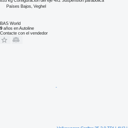
833 kg
Configuración del eje
4x2
Suspensión
parabólica
Países Bajos, Veghel
BAS World
9
años en Autoline
Contacte con el vendedor