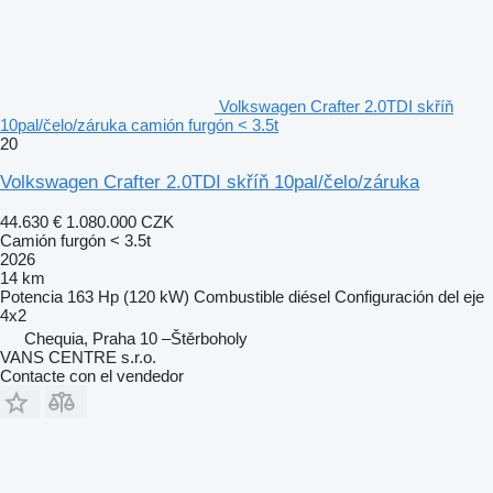
Volkswagen Crafter 2.0TDI skříň
10pal/čelo/záruka camión furgón < 3.5t
20
Volkswagen Crafter 2.0TDI skříň 10pal/čelo/záruka
44.630 €
1.080.000 CZK
Camión furgón < 3.5t
2026
14 km
Potencia
163 Hp (120 kW)
Combustible
diésel
Configuración del eje
4x2
Chequia, Praha 10 –Štěrboholy
VANS CENTRE s.r.o.
Contacte con el vendedor