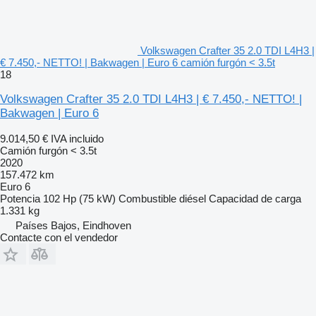
Volkswagen Crafter 35 2.0 TDI L4H3 |
€ 7.450,- NETTO! | Bakwagen | Euro 6 camión furgón < 3.5t
18
Volkswagen Crafter 35 2.0 TDI L4H3 | € 7.450,- NETTO! |
Bakwagen | Euro 6
9.014,50 €
IVA incluido
Camión furgón < 3.5t
2020
157.472 km
Euro 6
Potencia
102 Hp (75 kW)
Combustible
diésel
Capacidad de carga
1.331 kg
Países Bajos, Eindhoven
Contacte con el vendedor