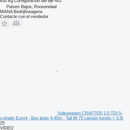
830 kg
Configuración del eje
4x2
Países Bajos, Roosendaal
MANA Bedrijfswagens
Contacte con el vendedor
Volkswagen CRAFTER 2.5 TDI 5-
cylinder Euro4 - Box body 4.45m - Tail lift 75 camión furgón < 3.5t
25
VÍDEO