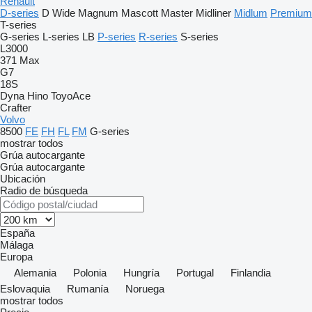
Renault
D-series
D Wide
Magnum
Mascott
Master
Midliner
Midlum
Premium
T-series
G-series
L-series
LB
P-series
R-series
S-series
L3000
371
Max
G7
18S
Dyna
Hino
ToyoAce
Crafter
Volvo
8500
FE
FH
FL
FM
G-series
mostrar todos
Grúa autocargante
Grúa autocargante
Ubicación
Radio de búsqueda
España
Málaga
Europa
Alemania
Polonia
Hungría
Portugal
Finlandia
Eslovaquia
Rumanía
Noruega
mostrar todos