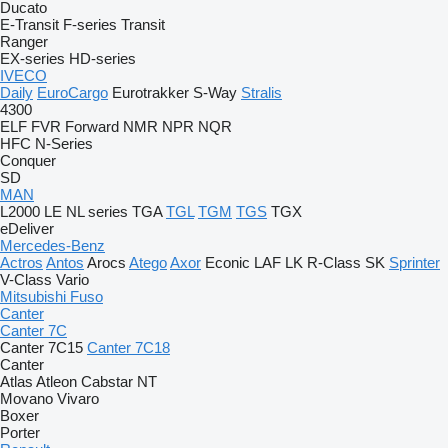
Ducato
E-Transit
F-series
Transit
Ranger
EX-series
HD-series
IVECO
Daily
EuroCargo
Eurotrakker
S-Way
Stralis
4300
ELF
FVR
Forward
NMR
NPR
NQR
HFC
N-Series
Conquer
SD
MAN
L2000
LE
NL series
TGA
TGL
TGM
TGS
TGX
eDeliver
Mercedes-Benz
Actros
Antos
Arocs
Atego
Axor
Econic
LAF
LK
R-Class
SK
Sprinter
V-Class
Vario
Mitsubishi Fuso
Canter
Canter 7C
Canter 7C15
Canter 7C18
Canter
Atlas
Atleon
Cabstar
NT
Movano
Vivaro
Boxer
Porter