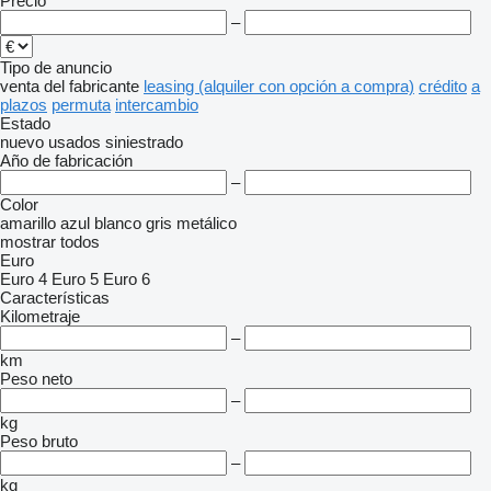
Precio
–
Tipo de anuncio
venta
del fabricante
leasing (alquiler con opción a compra)
crédito
a
plazos
permuta
intercambio
Estado
nuevo
usados
siniestrado
Año de fabricación
–
Color
amarillo
azul
blanco
gris
metálico
mostrar todos
Euro
Euro 4
Euro 5
Euro 6
Características
Kilometraje
–
km
Peso neto
–
kg
Peso bruto
–
kg