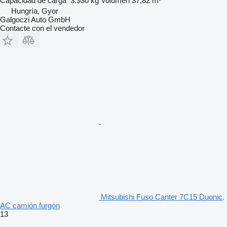
Capacidad de carga
3.930 kg
Volumen
37,82 m³
Hungría, Gyor
Galgoczi Auto GmbH
Contacte con el vendedor
Mitsubishi Fuso Canter 7C15 Duonic,
AC camión furgón
13