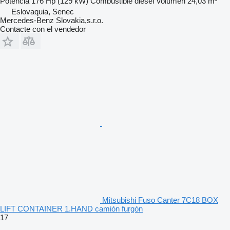
Potencia
176 Hp (129 kW)
Combustible
diésel
Volumen
24,03 m³
Eslovaquia, Senec
Mercedes-Benz Slovakia,s.r.o.
Contacte con el vendedor
Mitsubishi Fuso Canter 7C18 BOX
LIFT CONTAINER 1.HAND camión furgón
17