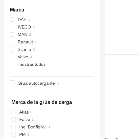
Marca
DAF
BM
IVECO
CF
MAN
Eurotech
Renault
TGA
Actros
Scania
Premium
Volvo
G-series
mostrar todos
R-series
FH
Grúa autocargante
Marca de la grúa de carga
Atlas
Fassi
Ing. Bonfiglioli
PM