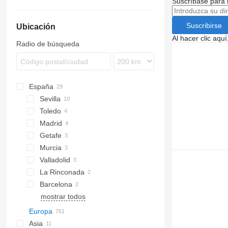
Suscríbase para 
Suscribirse
Ubicación
Al hacer clic aq
Radio de búsqueda
España
Sevilla
Toledo
Madrid
Getafe
Murcia
Valladolid
La Rinconada
Barcelona
mostrar todos
Europa
Asia
Países Bajos