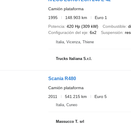
Camión plataforma
1995
148.903 km
Euro 1
Potencia
420 Hp (309 kW)
Combustible
d
Configuración del eje
6x2
Suspensión
res
Italia, Vicenza, Thiene
Trucks Italiana S.r.l.
Scania R480
Camión plataforma
2011
541.215 km
Euro 5
Italia, Cuneo
Massucco T. srl