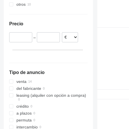
otros
Polonia
Japón
Reino Unido
China
Ucrania
Alemania
Brasil
Precio
Bélgica
Chile
Hungría
Colombia
–
Rumanía
Argentina
Portugal
Italia
mostrar todos
Cuneo
Palmi
Tipo de anuncio
Sommacampagna
Milan
venta
Rome
del fabricante
Vicenza
leasing (alquiler con opción a compra)
Macerata
crédito
a plazos
permuta
intercambio