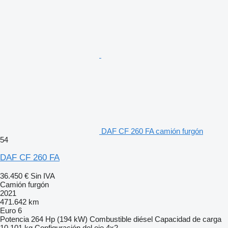
DAF CF 260 FA camión furgón
54
DAF CF 260 FA
36.450 €
Sin IVA
Camión furgón
2021
471.642 km
Euro 6
Potencia
264 Hp (194 kW)
Combustible
diésel
Capacidad de carga
10.101 kg
Configuración del eje
4x2