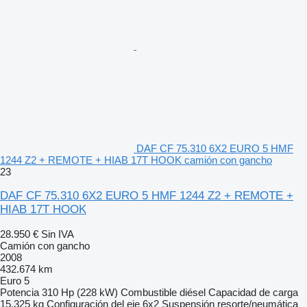
DAF CF 75.310 6X2 EURO 5 HMF
1244 Z2 + REMOTE + HIAB 17T HOOK camión con gancho
23
DAF CF 75.310 6X2 EURO 5 HMF 1244 Z2 + REMOTE +
HIAB 17T HOOK
28.950 €
Sin IVA
Camión con gancho
2008
432.674 km
Euro 5
Potencia
310 Hp (228 kW)
Combustible
diésel
Capacidad de carga
15.325 kg
Configuración del eje
6x2
Suspensión
resorte/neumática