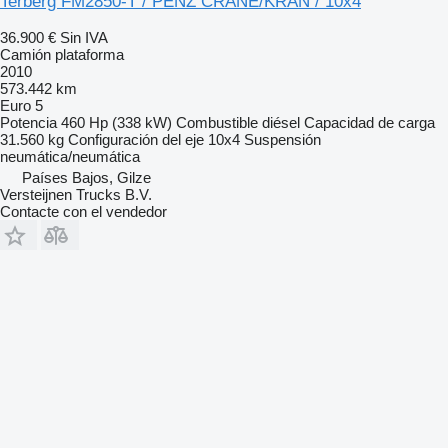
Terberg FM2850-T / PENZ CRANE/KRAN / 10x4
36.900 €
Sin IVA
Camión plataforma
2010
573.442 km
Euro 5
Potencia
460 Hp (338 kW)
Combustible
diésel
Capacidad de carga
31.560 kg
Configuración del eje
10x4
Suspensión
neumática/neumática
Países Bajos, Gilze
Versteijnen Trucks B.V.
Contacte con el vendedor