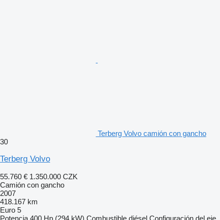
Terberg Volvo camión con gancho
30
Terberg Volvo
55.760 €
1.350.000 CZK
Camión con gancho
2007
418.167 km
Euro 5
Potencia
400 Hp (294 kW)
Combustible
diésel
Configuración del eje