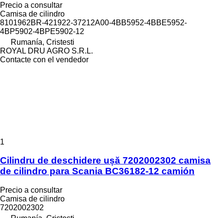
Precio a consultar
Camisa de cilindro
8101962BR-421922-37212A00-4BB5952-4BBE5952-
4BP5902-4BPE5902-12
Rumanía, Cristesti
ROYAL DRU AGRO S.R.L.
Contacte con el vendedor
1
Cilindru de deschidere ușă 7202002302 camisa
de cilindro para Scania BC36182-12 camión
Precio a consultar
Camisa de cilindro
7202002302