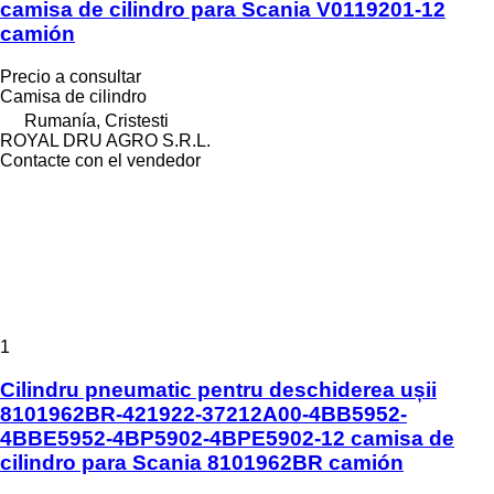
camisa de cilindro para Scania V0119201-12
camión
Precio a consultar
Camisa de cilindro
Rumanía, Cristesti
ROYAL DRU AGRO S.R.L.
Contacte con el vendedor
1
Cilindru pneumatic pentru deschiderea ușii
8101962BR-421922-37212A00-4BB5952-
4BBE5952-4BP5902-4BPE5902-12 camisa de
cilindro para Scania 8101962BR camión