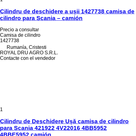
Cilindru de deschidere a ușii 1427738 camisa de
cilindro para Scania – camión
Precio a consultar
Camisa de cilindro
1427738
Rumanía, Cristesti
ROYAL DRU AGRO S.R.L.
Contacte con el vendedor
1
Cilindru de Deschidere Ușă camisa de cilindro
para Scania 421922 4V22016 4BB5952
4BBE5952 camión