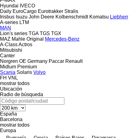
F-MAX
Hyundai
IVECO
Daily
EuroCargo
Eurotrakker
Stralis
Irisbus
Isuzu
John Deere
Kolbenschmidt
Komatsu
Liebherr
A-series
LTM
MAN
Lion's series
TGA
TGS
TGX
MAZ
Mahle Original
Mercedes-Benz
A-Class
Actros
Mitsubishi
Canter
Norgren
OE Germany
Paccar
Renault
Midlum
Premium
Scania
Solaris
Volvo
FH
VNL
mostrar todos
Ubicación
Radio de búsqueda
España
Barcelona
mostrar todos
Europa
Rumanía
Grecia
Países Bajos
Dinamarca