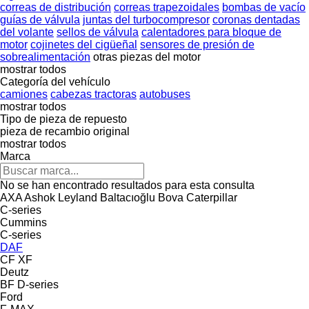
correas de distribución
correas trapezoidales
bombas de vacío
guías de válvula
juntas del turbocompresor
coronas dentadas
del volante
sellos de válvula
calentadores para bloque de
motor
cojinetes del cigüeñal
sensores de presión de
sobrealimentación
otras piezas del motor
mostrar todos
Categoría del vehículo
camiones
cabezas tractoras
autobuses
mostrar todos
Tipo de pieza de repuesto
pieza de recambio original
mostrar todos
Marca
No se han encontrado resultados para esta consulta
AXA
Ashok Leyland
Baltacıoğlu
Bova
Caterpillar
C-series
Cummins
C-series
DAF
CF
XF
Deutz
BF
D-series
Ford