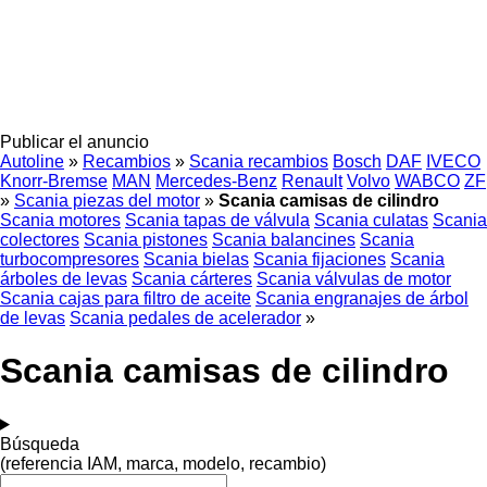
Publicar el anuncio
Autoline
»
Recambios
»
Scania recambios
Bosch
DAF
IVECO
Knorr-Bremse
MAN
Mercedes-Benz
Renault
Volvo
WABCO
ZF
»
Scania piezas del motor
»
Scania camisas de cilindro
Scania motores
Scania tapas de válvula
Scania culatas
Scania
colectores
Scania pistones
Scania balancines
Scania
turbocompresores
Scania bielas
Scania fijaciones
Scania
árboles de levas
Scania cárteres
Scania válvulas de motor
Scania cajas para filtro de aceite
Scania engranajes de árbol
de levas
Scania pedales de acelerador
»
Scania camisas de cilindro
Búsqueda
(referencia IAM, marca, modelo, recambio)