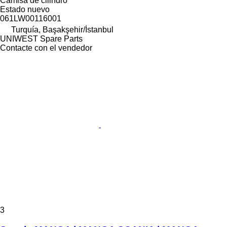
Camisa de cilindro
Estado
nuevo
061LW00116001
Turquía, Başakşehir/İstanbul
UNIWEST Spare Parts
Contacte con el vendedor
3