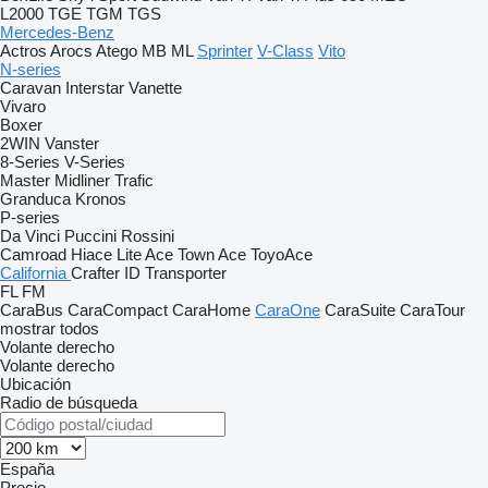
L2000
TGE
TGM
TGS
Mercedes-Benz
Actros
Arocs
Atego
MB
ML
Sprinter
V-Class
Vito
N-series
Caravan
Interstar
Vanette
Vivaro
Boxer
2WIN
Vanster
8-Series
V-Series
Master
Midliner
Trafic
Granduca
Kronos
P-series
Da Vinci
Puccini
Rossini
Camroad
Hiace
Lite Ace
Town Ace
ToyoAce
California
Crafter
ID
Transporter
FL
FM
CaraBus
CaraCompact
CaraHome
CaraOne
CaraSuite
CaraTour
mostrar todos
Volante derecho
Volante derecho
Ubicación
Radio de búsqueda
España
Precio