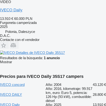
VÍDEO
IVECO Daily
13.910 €
60.000 PLN
Furgoneta camperizada
2025
Polonia, Daleszyce
D.A.C.
Contacte con el vendedor
Detalles de IVECO Daily 35S17
Resultados de la búsqueda:
1 anuncio
Mostrar
Precios para IVECO Daily 35S17 campers
IVECO concord
Año: 2004
43.120 €
Año: 2016, kilometraje: 99.917
km, euro: Euro 5, potencia:
IVECO DAILY
28.800 €
126 Hp (93 kW), combustible:
diésel
IVECO Daily
Año: 2025
13.910 €