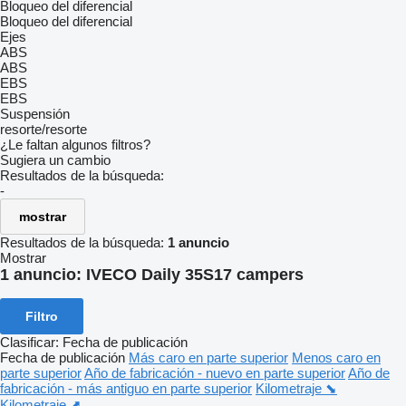
Bloqueo del diferencial
Bloqueo del diferencial
Ejes
ABS
ABS
EBS
EBS
Suspensión
resorte/resorte
¿Le faltan algunos filtros?
Sugiera un cambio
Resultados de la búsqueda:
-
mostrar
Resultados de la búsqueda:
1 anuncio
Mostrar
1 anuncio:
IVECO Daily 35S17 campers
Filtro
Clasificar
:
Fecha de publicación
Fecha de publicación
Más caro en parte superior
Menos caro en
parte superior
Año de fabricación - nuevo en parte superior
Año de
fabricación - más antiguo en parte superior
Kilometraje ⬊
Kilometraje ⬈