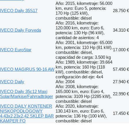
Año: 2015, kilometraje: 56.000
km, euro: Euro 5, potencia:
IVECO Daily 35S17
28.750 €
170 Hp (125 kW),
combustible: diésel
Año: 2016, kilometraje:
120.000 km, euro: Euro 6,
IVECO Daily Forveda
34.310 €
potencia: 130 Hp (96 kW),
cantidad de asientos: 4
Año: 2001, kilometraje: 65.000
km, potencia: 110 Hp (81 kW),
IVECO EuroStar
17.000 €
combustible: diésel,
capacidad de carga: 3.500 kg
Año: 1989, kilometraje: 39.664
km, potencia: 160 Hp (118
IVECO MAGIRUS 90-16 AW
57.490 €
kW), combustible: diésel,
configuración del eje: 4x4
IVECO Daily
Año: 2004
27.940 €
Año: 2008, kilometraje:
IVECO Daily 35c12 Maxi
165.000 km, euro: Euro 4,
22.990 €
Solar/Markise/Fahrradträger
potencia: 3109 Hp (2285 kW),
combustible: diésel
IVECO DAILY KONTENER
Año: 2020, kilometraje:
NISKOPODŁOGOWY
130.143 km, euro: Euro 6,
17.450 €
4,43x2,23x2,42 SKLEP BAR
potencia: 136 Hp (100 kW),
KAMPER FO
combustible: diésel