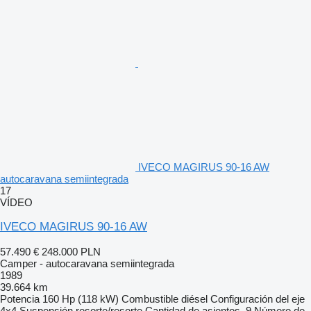
IVECO MAGIRUS 90-16 AW
autocaravana semiintegrada
17
VÍDEO
IVECO MAGIRUS 90-16 AW
57.490 €
248.000 PLN
Camper - autocaravana semiintegrada
1989
39.664 km
Potencia
160 Hp (118 kW)
Combustible
diésel
Configuración del eje
4x4
Suspensión
resorte/resorte
Cantidad de asientos
9
Número de