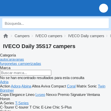
Campers
IVECO campers
IVECO Daily campers
IVECO Daily 35S17 campers
Categoría
autocaravanas
furgonetas camperizadas
Marca
No se han encontrado resultados para esta consulta
Adria
Action
Adora
Alpina
Altea
Aviva
Compact
Coral
Matrix
Sonic
Twin
Bürstner
Copa
Elegance
Lineo
Lyseo
Nexxo
Premio
Signature
Ventana
Horon
A-Series
T-Series
C-Tourer
C-tourer T
Chic E-Line
Chic S-Plus