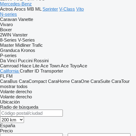
Mercedes-Benz
Actros
Arocs
MB
ML
Sprinter
V-Class
Vito
N-series
Caravan
Vanette
Vivaro
Boxer
2WIN
Vanster
8-Series
V-Series
Master
Midliner
Trafic
Granduca
Kronos
P-series
Da Vinci
Puccini
Rossini
Camroad
Hiace
Lite Ace
Town Ace
ToyoAce
California
Crafter
ID
Transporter
FL
FM
CaraBus
CaraCompact
CaraHome
CaraOne
CaraSuite
CaraTour
mostrar todos
Volante derecho
Volante derecho
Ubicación
Radio de búsqueda
España
Precio