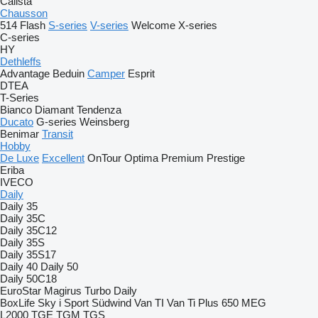
Calista
Chausson
514
Flash
S-series
V-series
Welcome
X-series
C-series
HY
Dethleffs
Advantage
Beduin
Camper
Esprit
DTEA
T-Series
Bianco
Diamant
Tendenza
Ducato
G-series
Weinsberg
Benimar
Transit
Hobby
De Luxe
Excellent
OnTour
Optima
Premium
Prestige
Eriba
IVECO
Daily
Daily 35
Daily 35C
Daily 35C12
Daily 35S
Daily 35S17
Daily 40
Daily 50
Daily 50C18
EuroStar
Magirus
Turbo Daily
BoxLife
Sky i
Sport
Südwind
Van TI
Van Ti Plus 650 MEG
L2000
TGE
TGM
TGS