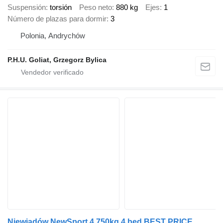
Suspensión
torsión
Peso neto
880 kg
Ejes
1
Número de plazas para dormir
3
Polonia, Andrychów
P.H.U. Goliat, Grzegorz Bylica
Niewiadów NewSport 4 750kg 4 bed BEST PRICE