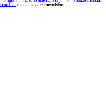
sembrague
palancas de marchas
conjuntos de pedales
discos
de cambios
otras piezas de transmisión