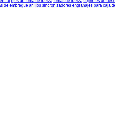
entral
ejes de toma de fuerza
tomas de fuerza
cojinetes de de
las de embrague
anillos sincronizadores
engranajes para caja 