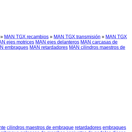
»
MAN TGX recambios
»
MAN TGX transmisión
»
MAN TGX
N ejes motrices
MAN ejes delanteros
MAN carcasas de
N embragues
MAN retardadores
MAN cilindros maestros de
nte
cilindros maestros de embrague
retardadores
embragues