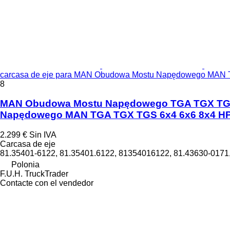
carcasa de eje para MAN Obudowa Mostu Napędowego MAN 
8
MAN Obudowa Mostu Napędowego TGA TGX TGS 6
Napędowego MAN TGA TGX TGS 6x4 6x6 8x4 HPD
2.299 €
Sin IVA
Carcasa de eje
81.35401-6122, 81.35401.6122, 81354016122, 81.43630-0171,
Polonia
F.U.H. TruckTrader
Contacte con el vendedor