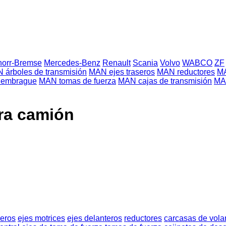
norr-Bremse
Mercedes-Benz
Renault
Scania
Volvo
WABCO
ZF
 árboles de transmisión
MAN ejes traseros
MAN reductores
MA
e embrague
MAN tomas de fuerza
MAN cajas de transmisión
MA
ra camión
seros
ejes motrices
ejes delanteros
reductores
carcasas de vola