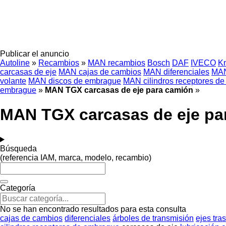
Publicar el anuncio
Autoline
»
Recambios
»
MAN recambios
Bosch
DAF
IVECO
K
carcasas de eje
MAN cajas de cambios
MAN diferenciales
MAN
volante
MAN discos de embrague
MAN cilindros receptores d
embrague
»
MAN TGX carcasas de eje para camión
»
MAN TGX carcasas de eje pa
Búsqueda
(referencia IAM, marca, modelo, recambio)
Categoría
No se han encontrado resultados para esta consulta
cajas de cambios
diferenciales
árboles de transmisión
ejes tra