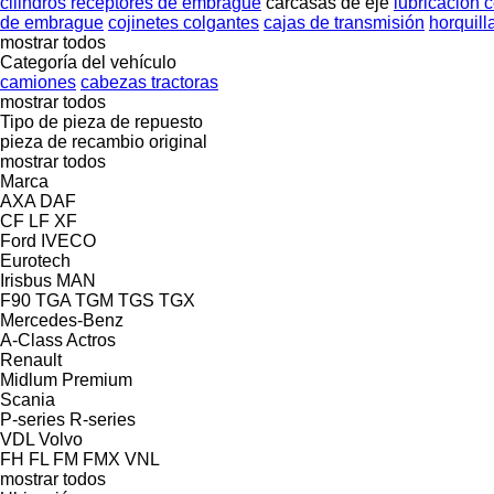
cilindros receptores de embrague
carcasas de eje
lubricación c
de embrague
cojinetes colgantes
cajas de transmisión
horquil
mostrar todos
Categoría del vehículo
camiones
cabezas tractoras
mostrar todos
Tipo de pieza de repuesto
pieza de recambio original
mostrar todos
Marca
AXA
DAF
CF
LF
XF
Ford
IVECO
Eurotech
Irisbus
MAN
F90
TGA
TGM
TGS
TGX
Mercedes-Benz
A-Class
Actros
Renault
Midlum
Premium
Scania
P-series
R-series
VDL
Volvo
FH
FL
FM
FMX
VNL
mostrar todos