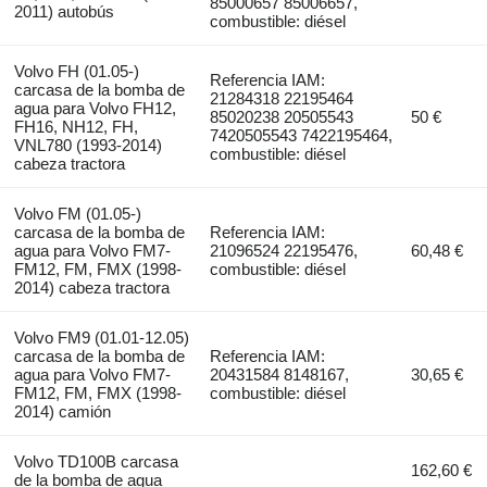
85000657 85006657,
2011) autobús
combustible: diésel
Volvo FH (01.05-)
Referencia IAM:
carcasa de la bomba de
21284318 22195464
agua para Volvo FH12,
85020238 20505543
50 €
FH16, NH12, FH,
7420505543 7422195464,
VNL780 (1993-2014)
combustible: diésel
cabeza tractora
Volvo FM (01.05-)
carcasa de la bomba de
Referencia IAM:
agua para Volvo FM7-
21096524 22195476,
60,48 €
FM12, FM, FMX (1998-
combustible: diésel
2014) cabeza tractora
Volvo FM9 (01.01-12.05)
carcasa de la bomba de
Referencia IAM:
agua para Volvo FM7-
20431584 8148167,
30,65 €
FM12, FM, FMX (1998-
combustible: diésel
2014) camión
Volvo TD100B carcasa
162,60 €
de la bomba de agua