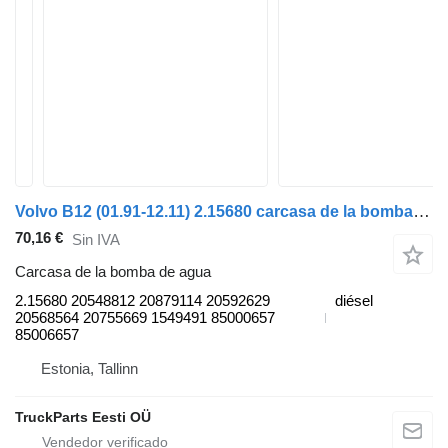
Volvo B12 (01.91-12.11) 2.15680 carcasa de la bomba de agua para Volvo B6, B7, B9, B10, B12 bus (1978-2011) autobús
70,16 €
Sin IVA
Carcasa de la bomba de agua
2.15680 20548812 20879114 20592629
diésel
20568564 20755669 1549491 85000657
85006657
Estonia, Tallinn
TruckParts Eesti OÜ