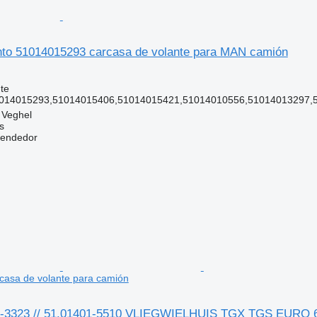
to 51014015293 carcasa de volante para MAN camión
te
014015293,51014015406,51014015421,51014010556,51014013297,51
 Veghel
s
vendedor
asa de volante para camión
-3323 // 51.01401-5510 VLIEGWIELHUIS TGX TGS EURO 6 c