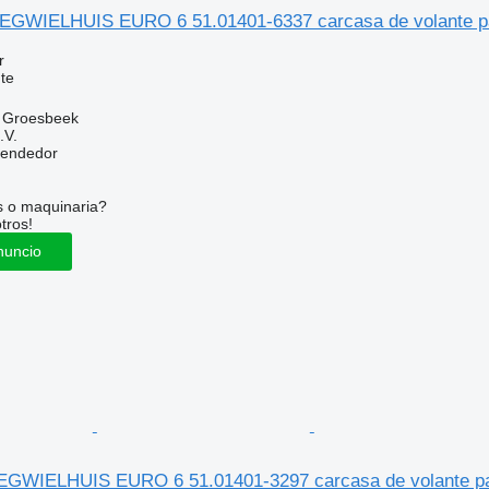
GWIELHUIS EURO 6 51.01401-6337 carcasa de volante p
r
te
, Groesbeek
.V.
vendedor
s o maquinaria?
tros!
nuncio
GWIELHUIS EURO 6 51.01401-3297 carcasa de volante p