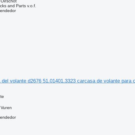
 Oirschot
ks and Parts v.o.f.
vendedor
 del volante d2676 51.01401.3323 carcasa de volante para 
te
 Vuren
vendedor