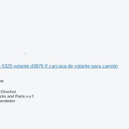
5325 volante d3876 lf carcasa de volante para camión
te
 Oirschot
ks and Parts v.o.f.
vendedor