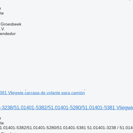
r
te
, Groesbeek
.V.
vendedor
81 Vliegwie carcasa de volante para camión
3238/51.01401-5382/51.01401-5280/51.01401-5381 Vliegwie
r
te
1.01401-5382/51.01401-5280/51.01401-5381 51.01401-3238 / 51.014