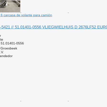
 carcasa de volante para camión
-5421 // 51.01401-0556 VLIEGWIELHUIS D 2676LF52 EURO 
r
te
/ 51.01401-0556
, Groesbeek
.V.
vendedor