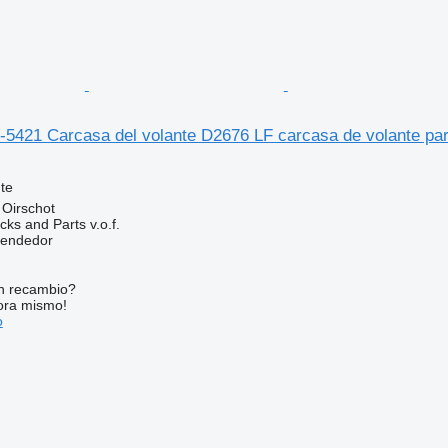
5421 Carcasa del volante D2676 LF carcasa de volante pa
te
 Oirschot
ks and Parts v.o.f.
vendedor
n recambio?
ora mismo!
o