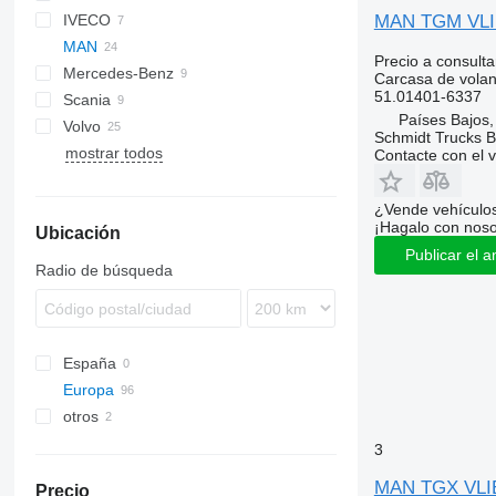
MAN TGM VLIE
IVECO
CF
MAN
LF
EuroCargo
Precio a consulta
Mercedes-Benz
XF
Stralis
TGL
Carcasa de volan
51.01401-6337
Scania
TGM
A-Class
Premium
Países Bajos
Volvo
TGS
Actros
TGM 18.250
Schmidt Trucks B
mostrar todos
TGX
Antos
FE
Contacte con el 
Atego
FH
MB
FL
¿Vende vehículo
¡Hagalo con noso
Ubicación
Publicar el a
Radio de búsqueda
España
Europa
otros
Estonia
Países Bajos
Ucrania
3
Groesbeek
Portugal
MAN TGX VLIE
Precio