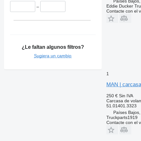
Países Bajos,
Eddie Ducker Truc
–
Contacte con el 
¿Le faltan algunos filtros?
Sugiera un cambio
1
MAN | carcasa
250 €
Sin IVA
Carcasa de volan
51.01401.3323
Países Bajos,
Truckparts1919
Contacte con el 