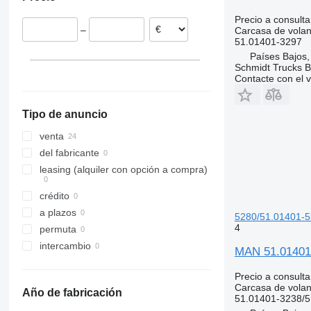
Vuren
Rumanía
Oirschot
Bélgica
Precio a consulta
–
Carcasa de volan
Veghel
Polonia
51.01401-3297
Dinamarca
Países Bajos
Alemania
Schmidt Trucks B
Contacte con el 
mostrar todos
Tipo de anuncio
venta
del fabricante
leasing (alquiler con opción a compra)
crédito
a plazos
5280/51.01401-53
4
permuta
intercambio
MAN 51.01401-
Precio a consulta
Carcasa de volan
Año de fabricación
51.01401-3238/5