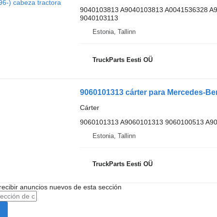
9040103813 A9040103813 A0041536328 A
9040103113
Estonia, Tallinn
TruckParts Eesti OÜ
9060101313 cárter para Mercedes-Ben
Cárter
9060101313 A9060101313 9060100513 A9
Estonia, Tallinn
TruckParts Eesti OÜ
recibir anuncios nuevos de esta sección