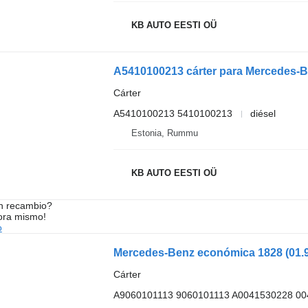
KB AUTO EESTI OÜ
Cárter
A5410100213 5410100213
diésel
Estonia, Rummu
KB AUTO EESTI OÜ
n recambio?
ora mismo!
o
Cárter
A9060101113 9060101113 A0041530228 0