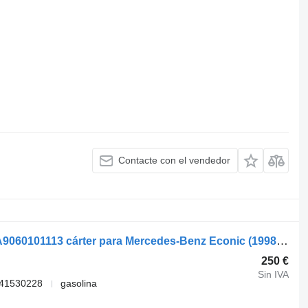
Contacte con el vendedor
Mercedes-Benz econic 2628 (01.98-) A9060101113 cárter para Mercedes-Benz Econic (1998-2014) cabeza tractora
250 €
Sin IVA
041530228
gasolina