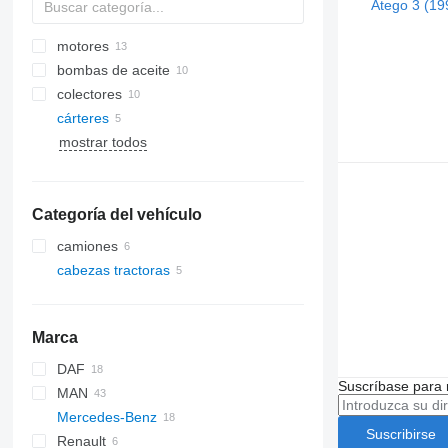
motores
bombas de aceite
colectores
cárteres
mostrar todos
Categoría del vehículo
camiones
cabezas tractoras
Marca
DAF
Suscríbase para 
MAN
CF
EuroCargo
Mercedes-Benz
LF
Stralis
L2000
Suscribirse
Renault
XF
LE
Actros