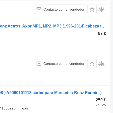
Contacte con el vendedor
A5410100213 cárter para Mercedes-Benz Actros, Axor MP1, MP2, MP3 (1996-2014) cabeza tractora
87 €
Contacte con el vendedor
Mercedes-Benz económica 1828 (01.98-) A9060101113 cárter para Mercedes-Benz Econic (1998-2014) cabeza tractora
250 €
Sin IVA
041530228
gas