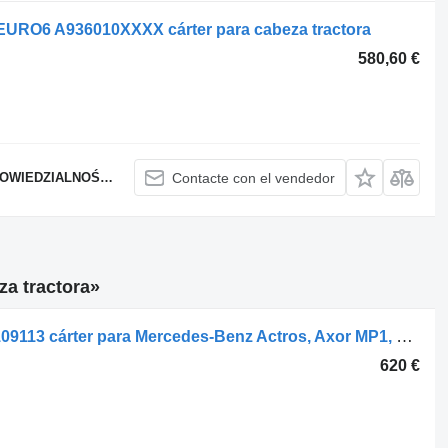
O6 A936010XXXX cárter para cabeza tractora
580,60 €
WIEDZIALNOŚCIĄ
Contacte con el vendedor
za tractora»
Actros mp2/mp3 (01.02-12.14) A4710109113 cárter para Mercedes-Benz Actros, Axor MP1, MP2, MP3 (1996-2014) cabeza tractora
620 €