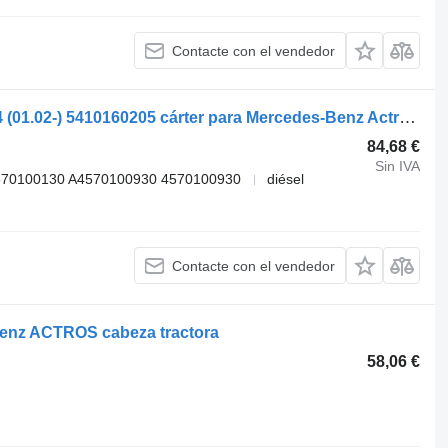
Contacte con el vendedor
Mercedes-Benz Actros MP2/MP3 1844 (01.02-) 5410160205 cárter para Mercedes-Benz Actros, Axor MP1, MP2, MP3 (1996-2014) cabeza tractora
84,68 €
Sin IVA
570100130 A4570100930 4570100930
diésel
Contacte con el vendedor
Benz ACTROS cabeza tractora
58,06 €