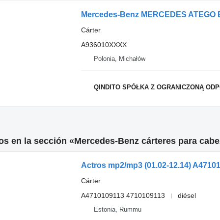
Mercedes-Benz MERCEDES ATEGO EUR
Cárter
A936010XXXX
Polonia, Michałów
QINDITO SPÓŁKA Z OGRANICZONĄ ODPO
s en la sección «Mercedes-Benz cárteres para cabe
Cárter
A4710109113 4710109113
diésel
Estonia, Rummu