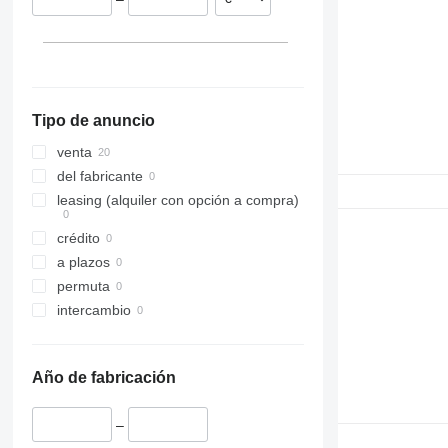
Bélgica
Dinamarca
Italia
mostrar todos
Tipo de anuncio
venta
del fabricante
leasing (alquiler con opción a compra)
crédito
a plazos
permuta
intercambio
Año de fabricación
–