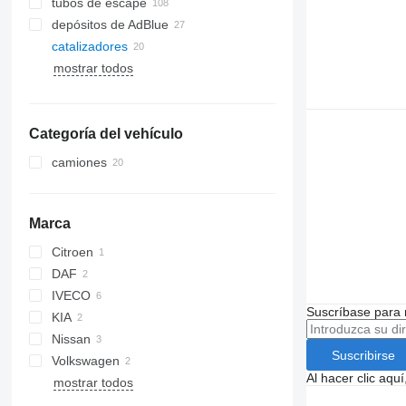
tubos de escape
depósitos de AdBlue
catalizadores
mostrar todos
Categoría del vehículo
camiones
Marca
Citroen
DAF
C-series
IVECO
XF
Suscríbase para 
KIA
Daily
Nissan
Carnival
Suscribirse
Volkswagen
Rio
Cabstar
Midlum
Al hacer clic aq
mostrar todos
NT
Golf
FM
Polo