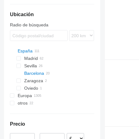
Ubicación
Radio de búsqueda
España
Madrid
Sevilla
Barcelona
Zaragoza
Oviedo
Europa
otros
Polonia
Alemania
Ucrania
Lituania
Precio
Países Bajos
Rumanía
–