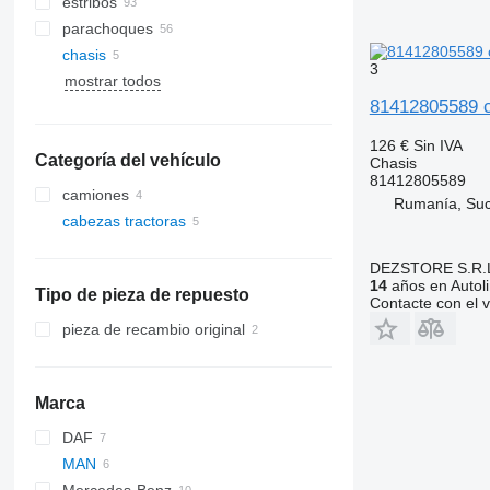
estribos
parachoques
chasis
3
mostrar todos
81412805589 c
126 €
Sin IVA
Categoría del vehículo
Chasis
81412805589
camiones
Rumanía, Su
cabezas tractoras
DEZSTORE S.R.
14
años en Autol
Tipo de pieza de repuesto
Contacte con el 
pieza de recambio original
Marca
DAF
MAN
CF