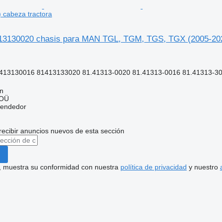
 cabeza tractora
13130020 chasis para MAN TGL, TGM, TGS, TGX (2005-202
413130016 81413133020 81.41313-0020 81.41313-0016 81.41313-3
nn
 OÜ
vendedor
recibir anuncios nuevos de esta sección
uí, muestra su conformidad con nuestra
política de privacidad
y nuestro