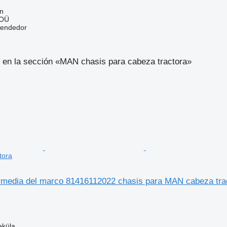
nn
 OÜ
vendedor
 en la sección «MAN chasis para cabeza tractora»
tora
rmedia del marco 81416112022 chasis para MAN cabeza tra
eküla