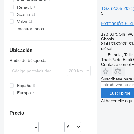
Mercedes-Benz
XF
TGL
Renault
XG
TGM
Actros
TGX (2005-2021)
5
Scania
TGS
Antos
Volvo
TGX
Arocs
P-series
Extensión 814
mostrar todos
Econic
R-series
FH
TGX 18.440
173,39 €
Sin IVA
FM
TGX 18.510
Chasis
VNL
81413130020 81
diésel
Ubicación
Estonia, Talli
TruckParts Eesti
Radio de búsqueda
Contacte con el 
Suscríbase para 
España
Europa
Suscribirse
Estonia
Al hacer clic aq
Alemania
Precio
Rumanía
Bélgica
–