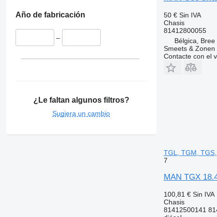
Año de fabricación
50 €
Sin IVA
Chasis
81412800055
–
Bélgica, Bree
Smeets & Zonen 
Contacte con el 
¿Le faltan algunos filtros?
Sugiera un cambio
TGL, TGM, TGS, 
7
MAN TGX 18.44
100,81 €
Sin IVA
Chasis
81412500141 81