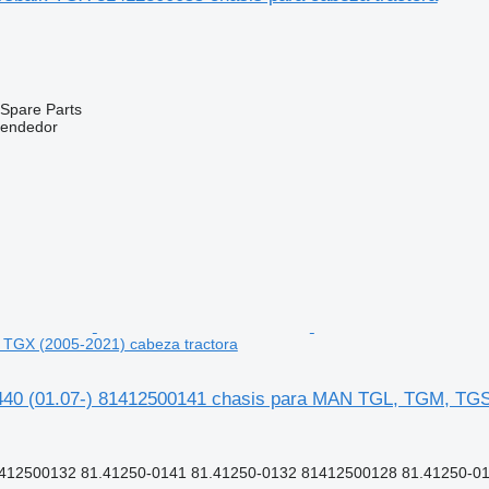
Spare Parts
vendedor
TGX (2005-2021) cabeza tractora
0 (01.07-) 81412500141 chasis para MAN TGL, TGM, TGS,
412500132 81.41250-0141 81.41250-0132 81412500128 81.41250-0