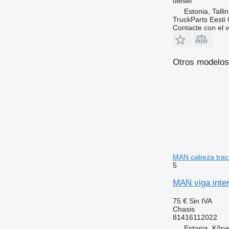
diésel
Estonia, Talli
TruckParts Eesti
Contacte con el 
Otros modelos
MAN cabeza trac
5
MAN viga inte
75 €
Sin IVA
Chasis
81416112022
Estonia, Kõrv