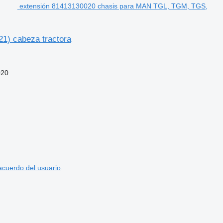
extensión 81413130020 chasis para MAN TGL, TGM, TGS,
1) cabeza tractora
020
acuerdo del usuario
.