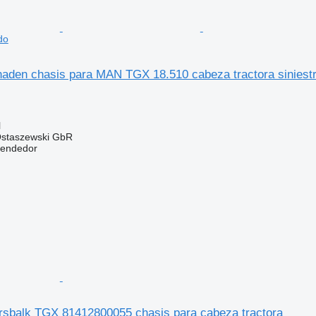
do
den chasis para MAN TGX 18.510 cabeza tractora siniest
l
 Ostaszewski GbR
vendedor
balk TGX 81412800055 chasis para cabeza tractora