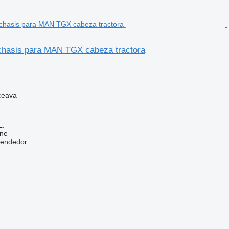
hasis para MAN TGX cabeza tractora
ceava
L.
ine
vendedor