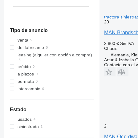
tractora siniestra
20
Tipo de anuncio
MAN Brandscha
venta
2.800 €
Sin IVA
del fabricante
Chasis
Alemania, Kie
leasing (alquiler con opción a compra)
Artur & Izabella
Contacte con el 
crédito
a plazos
permuta
intercambio
Estado
usados
2
siniestrado
MAN Occ dwars