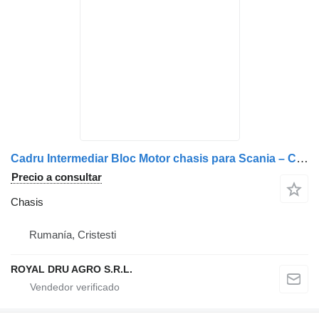
Cadru Intermediar Bloc Motor chasis para Scania – Coduri: 1762258, 1942851, 2274177, 2125388, 2054002, 2027636 camión
Precio a consultar
Chasis
Rumanía, Cristesti
ROYAL DRU AGRO S.R.L.