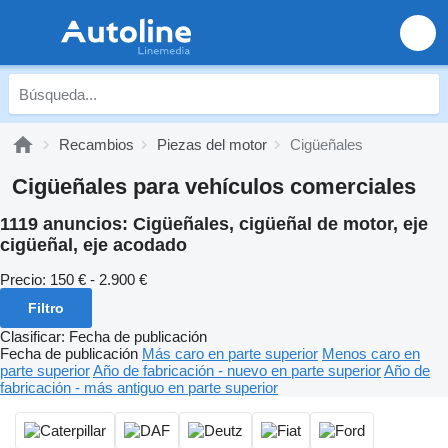
Recambios
Piezas del motor
Cigüeñales
Cigüeñales para vehículos comerciales
1119 anuncios:
Cigüeñales, cigüeñal de motor, eje
cigüeñal, eje acodado
Precio:
150 € - 2.900 €
Filtro
Clasificar
:
Fecha de publicación
Fecha de publicación
Más caro en parte superior
Menos caro en
parte superior
Año de fabricación - nuevo en parte superior
Año de
fabricación - más antiguo en parte superior