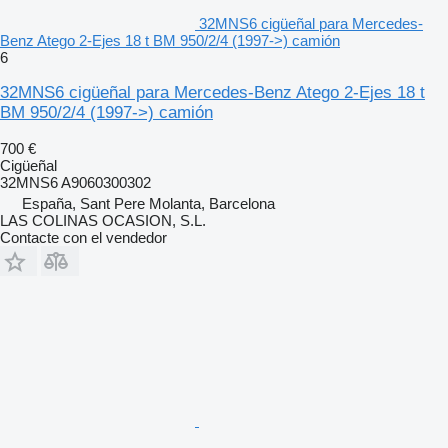
32MNS6 cigüeñal para Mercedes-
Benz Atego 2-Ejes 18 t BM 950/2/4 (1997->) camión
6
32MNS6 cigüeñal para Mercedes-Benz Atego 2-Ejes 18 t
BM 950/2/4 (1997->) camión
700 €
Cigüeñal
32MNS6 A9060300302
España, Sant Pere Molanta, Barcelona
LAS COLINAS OCASION, S.L.
Contacte con el vendedor