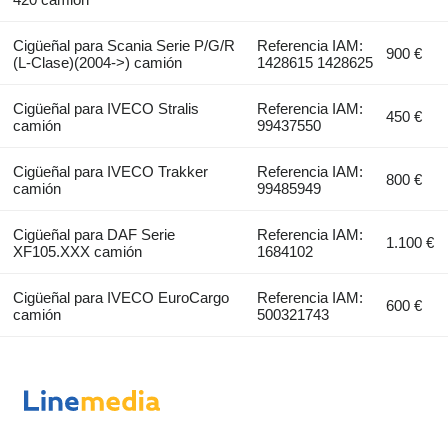
Cigüeñal para Scania Serie P/G/R
Referencia IAM:
900 €
(L-Clase)(2004->) camión
1428615 1428625
Cigüeñal para IVECO Stralis
Referencia IAM:
450 €
camión
99437550
Cigüeñal para IVECO Trakker
Referencia IAM:
800 €
camión
99485949
Cigüeñal para DAF Serie
Referencia IAM:
1.100 €
XF105.XXX camión
1684102
Cigüeñal para IVECO EuroCargo
Referencia IAM:
600 €
camión
500321743