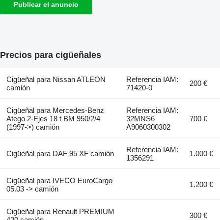
Publicar el anuncio
Precios para cigüeñales
Cigüeñal para Nissan ATLEON
Referencia IAM:
200 €
camión
71420-0
Cigüeñal para Mercedes-Benz
Referencia IAM:
Atego 2-Ejes 18 t BM 950/2/4
32MNS6
700 €
(1997->) camión
A9060300302
Referencia IAM:
Cigüeñal para DAF 95 XF camión
1.000 €
1356291
Cigüeñal para IVECO EuroCargo
1.200 €
05.03 -> camión
Cigüeñal para Renault PREMIUM
300 €
420 camión