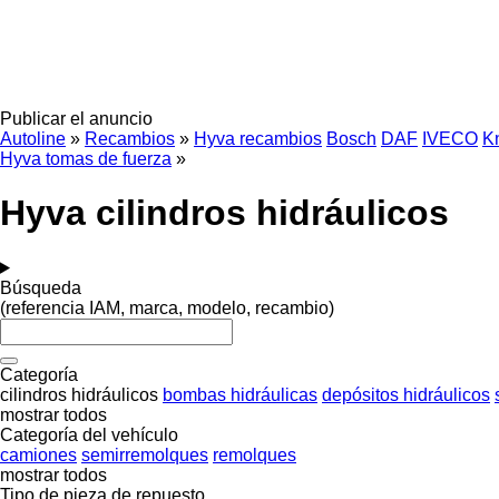
Publicar el anuncio
Autoline
»
Recambios
»
Hyva recambios
Bosch
DAF
IVECO
K
Hyva tomas de fuerza
»
Hyva cilindros hidráulicos
Búsqueda
(referencia IAM, marca, modelo, recambio)
Categoría
cilindros hidráulicos
bombas hidráulicas
depósitos hidráulicos
mostrar todos
Categoría del vehículo
camiones
semirremolques
remolques
mostrar todos
Tipo de pieza de repuesto