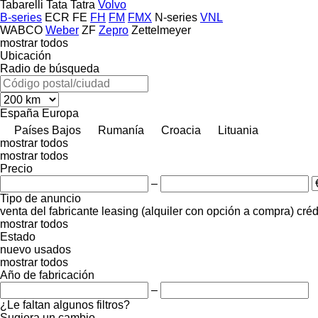
Tabarelli
Tata
Tatra
Volvo
B-series
ECR
FE
FH
FM
FMX
N-series
VNL
WABCO
Weber
ZF
Zepro
Zettelmeyer
mostrar todos
Ubicación
Radio de búsqueda
España
Europa
Países Bajos
Rumanía
Croacia
Lituania
mostrar todos
mostrar todos
Precio
–
Tipo de anuncio
venta
del fabricante
leasing (alquiler con opción a compra)
créd
mostrar todos
Estado
nuevo
usados
mostrar todos
Año de fabricación
–
¿Le faltan algunos filtros?
Sugiera un cambio