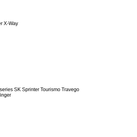
er
X-Way
series
SK
Sprinter
Tourismo
Travego
finger