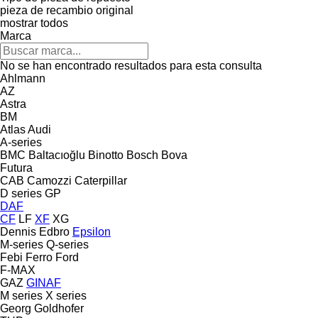
pieza de recambio original
mostrar todos
Marca
No se han encontrado resultados para esta consulta
Ahlmann
AZ
Astra
BM
Atlas
Audi
A-series
BMC
Baltacıoğlu
Binotto
Bosch
Bova
Futura
CAB
Camozzi
Caterpillar
D series
GP
DAF
CF
LF
XF
XG
Dennis
Edbro
Epsilon
M-series
Q-series
Febi
Ferro
Ford
F-MAX
GAZ
GINAF
M series
X series
Georg
Goldhofer