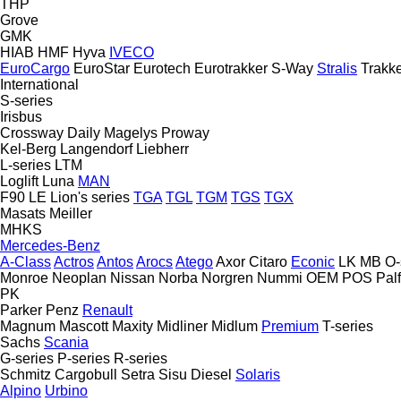
THP
Grove
GMK
HIAB
HMF
Hyva
IVECO
EuroCargo
EuroStar
Eurotech
Eurotrakker
S-Way
Stralis
Trakk
International
S-series
Irisbus
Crossway
Daily
Magelys
Proway
Kel-Berg
Langendorf
Liebherr
L-series
LTM
Loglift
Luna
MAN
F90
LE
Lion's series
TGA
TGL
TGM
TGS
TGX
Masats
Meiller
MHKS
Mercedes-Benz
A-Class
Actros
Antos
Arocs
Atego
Axor
Citaro
Econic
LK
MB
O-
Monroe
Neoplan
Nissan
Norba
Norgren
Nummi
OEM
POS
Pal
PK
Parker
Penz
Renault
Magnum
Mascott
Maxity
Midliner
Midlum
Premium
T-series
Sachs
Scania
G-series
P-series
R-series
Schmitz Cargobull
Setra
Sisu Diesel
Solaris
Alpino
Urbino