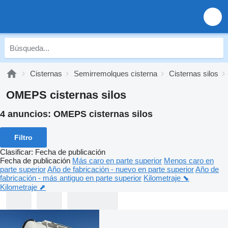
Cisternas
Semirremolques cisterna
Cisternas silos
OMEPS cisternas silos
4 anuncios:
OMEPS cisternas silos
Filtro
Clasificar
:
Fecha de publicación
Fecha de publicación
Más caro en parte superior
Menos caro en
parte superior
Año de fabricación - nuevo en parte superior
Año de
fabricación - más antiguo en parte superior
Kilometraje ⬊
Kilometraje ⬈