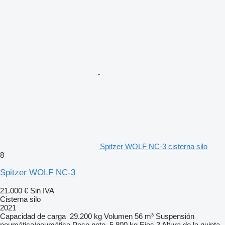
Spitzer WOLF NC-3 cisterna silo
8
Spitzer WOLF NC-3
21.000 €
Sin IVA
Cisterna silo
2021
Capacidad de carga
29.200 kg
Volumen
56 m³
Suspensión
neumática/neumática
Peso neto
5.800 kg
Ejes
3
Altura de la quinta