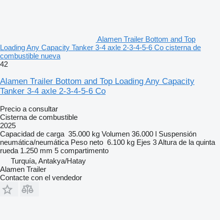
Alamen Trailer Bottom and Top
Loading Any Capacity Tanker 3-4 axle 2-3-4-5-6 Co cisterna de
combustible nueva
42
Alamen Trailer Bottom and Top Loading Any Capacity
Tanker 3-4 axle 2-3-4-5-6 Co
Precio a consultar
Cisterna de combustible
2025
Capacidad de carga
35.000 kg
Volumen
36.000 l
Suspensión
neumática/neumática
Peso neto
6.100 kg
Ejes
3
Altura de la quinta
rueda
1.250 mm
5 compartimento
Turquía, Antakya/Hatay
Alamen Trailer
Contacte con el vendedor