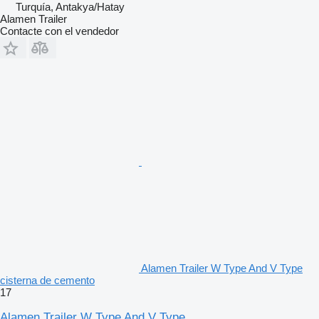
Turquía, Antakya/Hatay
Alamen Trailer
Contacte con el vendedor
Alamen Trailer W Type And V Type
cisterna de cemento
17
Alamen Trailer W Type And V Type