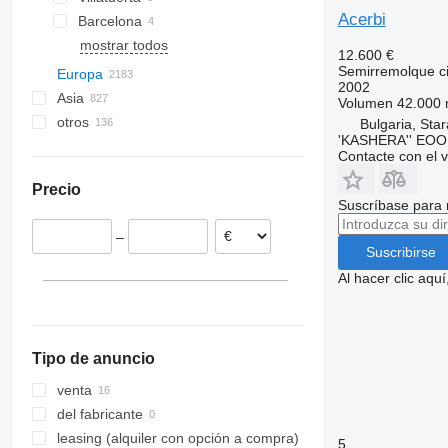
Acerbi
Barcelona
mostrar todos
12.600 €
Semirremolque ci
Europa
2002
Asia
Países Bajos
Volumen
42.000 
otros
Alemania
China
Bulgaria, Sta
'KASHERA'' EO
Polonia
Turquía
Ucrania
Contacte con el 
Reino Unido
Uzbekistán
Argentina
Precio
Bélgica
Emiratos Árabes Unidos
Moldavia
Suscríbase para 
Francia
Tanzania
–
Italia
Chile
Suscribirse
Lituania
Al hacer clic aq
Bulgaria
mostrar todos
Blagoevgrad
Ruse
Tipo de anuncio
Sofia
Plovdiv
venta
Stara Zagora
del fabricante
leasing (alquiler con opción a compra)
5