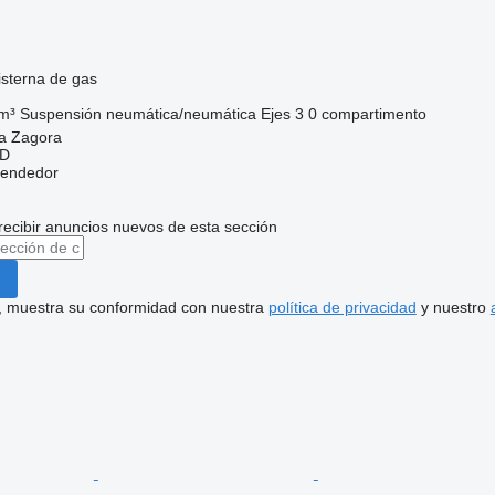
sterna de gas
m³
Suspensión
neumática/neumática
Ejes
3
0 compartimento
ra Zagora
OD
vendedor
recibir anuncios nuevos de esta sección
uí, muestra su conformidad con nuestra
política de privacidad
y nuestro