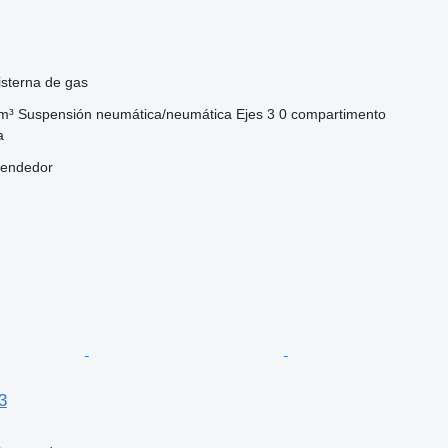
sterna de gas
m³
Suspensión
neumática/neumática
Ejes
3
0 compartimento
a
vendedor
3