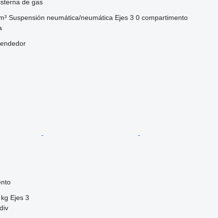
sterna de gas
m³
Suspensión
neumática/neumática
Ejes
3
0 compartimento
a
vendedor
ento
 kg
Ejes
3
div