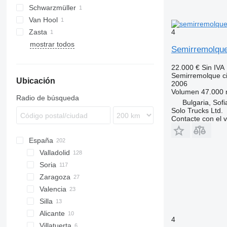
Schwarzmüller
MACOLA
Van Hool
4
Zasta
mostrar todos
Semirremolque
22.000 €
Sin IVA
Semirremolque ci
Ubicación
2006
Volumen
47.000 
Radio de búsqueda
Bulgaria, Sofi
Solo Trucks Ltd.
Contacte con el 
España
Valladolid
Soria
Zaragoza
Valencia
Silla
Alicante
4
Villatuerta