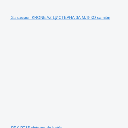
За камион KRONE AZ ЦИСТЕРНА ЗА МЛЯКО camión
PRK PT35 cisterna de betún