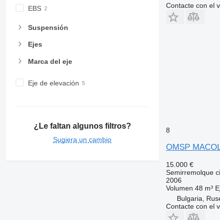
Contacte con el 
EBS
Suspensión
Ejes
Marca del eje
Eje de elevación
¿Le faltan algunos filtros?
8
Sugiera un cambio
OMSP MACO
15.000 €
Semirremolque ci
2006
Volumen
48 m³
E
Bulgaria, Rus
Contacte con el 