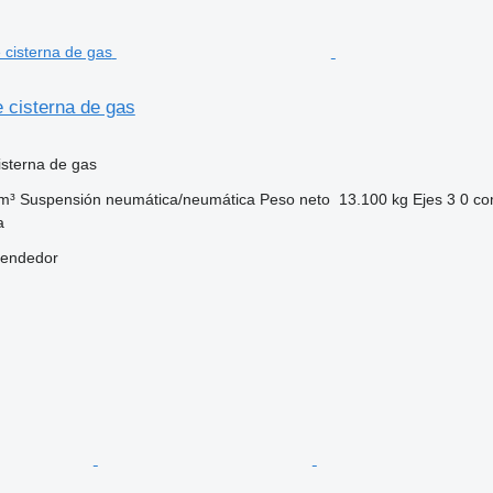
 cisterna de gas
sterna de gas
m³
Suspensión
neumática/neumática
Peso neto
13.100 kg
Ejes
3
0 co
a
vendedor