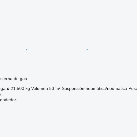
sterna de gas
rga
21.500 kg
Volumen
53 m³
Suspensión
neumática/neumática
Pes
e
vendedor