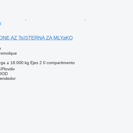
e
RONE AZ TsISTERNA ZA MLYaKO
r
 remolque
rga
18.000 kg
Ejes
2
0 compartimento
/Plovdiv
EOOD
vendedor