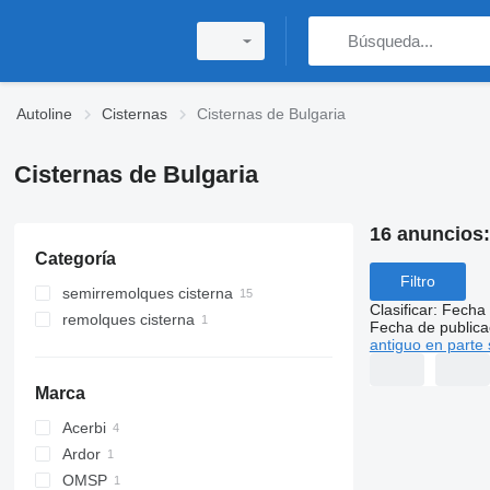
Autoline
Cisternas
Cisternas de Bulgaria
Cisternas de Bulgaria
16 anuncios
Categoría
Filtro
semirremolques cisterna
Clasificar
:
Fecha 
remolques cisterna
semirremolques cisterna de gas
Fecha de publica
antiguo en parte 
cisternas de combustible
camiónes cisterna remolques
cisternas de betún
Marca
cisternas químicas
cisternas de cemento
Acerbi
Ardor
OMSP