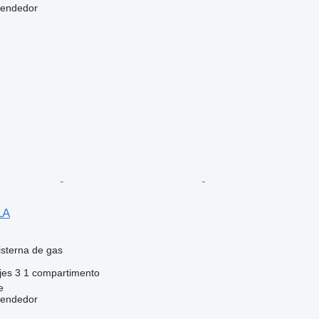
vendedor
LA
sterna de gas
jes
3
1 compartimento
e
vendedor