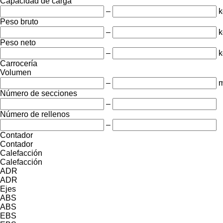
Capacidad de carga
–
k
Peso bruto
–
k
Peso neto
–
k
Carrocería
Volumen
–
m
Número de secciones
–
Número de rellenos
–
Contador
Contador
Calefacción
Calefacción
ADR
ADR
Ejes
ABS
ABS
EBS