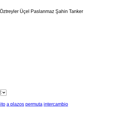
Öztreyler
Üçel Paslanmaz
Şahin Tanker
ito
a plazos
permuta
intercambio