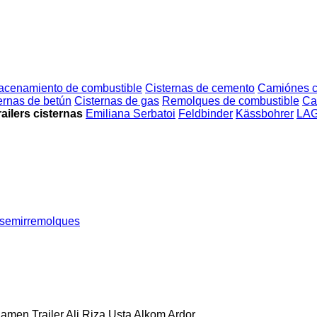
acenamiento de combustible
Cisternas de cemento
Camiónes c
ernas de betún
Cisternas de gas
Remolques de combustible
Ca
ailers cisternas
Emiliana Serbatoi
Feldbinder
Kässbohrer
LA
 semirremolques
lamen Trailer
Ali Riza Usta
Alkom
Ardor