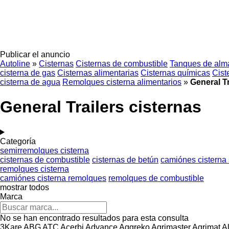
Publicar el anuncio
Autoline
»
Cisternas
Cisternas de combustible
Tanques de alm
cisterna de gas
Cisternas alimentarias
Cisternas químicas
Cist
cisterna de agua
Remolques cisterna alimentarios
»
General Tr
General Trailers cisternas
Categoría
semirremolques cisterna
cisternas de combustible
cisternas de betún
camiónes cisterna
remolques cisterna
camiónes cisterna remolques
remolques de combustible
mostrar todos
Marca
No se han encontrado resultados para esta consulta
3Kare
ABG
ATC
Acerbi
Advance
Aggreko
Agrimaster
Agrimat
A