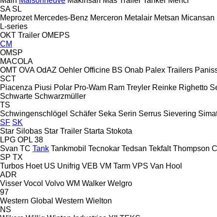
Main
Maisonneuve
Makinsan
Mas Trailer Tanker
Menci
SA
SL
Meprozet
Mercedes-Benz
Merceron
Metalair
Metsan
Micansan
L-series
OKT Trailer
OMEPS
CM
OMSP
MACOLA
OMT
OVA
OdAZ
Oehler
Officine BS
Onab
Palex Trailers
Panis
SCT
Piacenza
Piusi
Polar
Pro-Wam
Ram Treyler
Reinke
Righetto S
Schwarte
Schwarzmüller
TS
Schwingenschlögel
Schäfer
Seka
Serin
Serrus
Sievering
Sima
SF
SK
Star Silobas
Star Trailer
Starta
Stokota
LPG
OPL 38
Svan
TC
Tank
Tankmobil
Tecnokar
Tedsan
Tekfalt
Thompson C
SP
TX
Turbos Hoet
US
Unifrig
VEB
VM Tarm
VPS
Van Hool
ADR
Visser
Vocol
Volvo
WM
Walker
Welgro
97
Western Global
Western
Wielton
NS