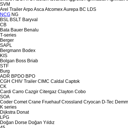
SVM
Arel Trailer
Arpo
Asca
Atcomex
Aurepa
BC LDS
NCG
NG
BSL
BSLT
Baryval
CB
Bata
Bauer
Benalu
T-series
Berger
SAPL
Bergmann
Bodex
KIS
Bolgan
Boss
Briab
STF
Burg
ADR
BPDO
BPO
CGH
CHIV Trailer
CIMC
Caldal
Captok
CK
Cardi
Carro
Cazgir
Citergaz
Clayton
Cobo
SOA
Coder
Comet
Crane Fruehauf
Crossland
Cryocan
D-Tec
Demm
K series
Dijkstra
Donat
LPG
Doğan Dorse
Doğan Yıldız
45