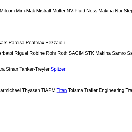
Milcom
Mim-Mak
Mistrall
Müller
NV-Fluid
Ness Makina
Nor Sle
sars
Parcisa
Peatmax
Pezzaioli
erbatoi
Rigual
Robine
Rohr
Roth
SACIM
STK Makina
Samro
Sa
tra
Sinan Tanker-Treyler
Spitzer
armichael
Thyssen
TiAPM
Titan
Tolsma
Trailer Engineering
Tra