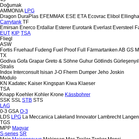
Doğumak
AMMONIA
LPG
Dragon
DuraPlas
EFEMMAK
ESE
ETA
Ecovrac
Elibol
Ellingh
Carrytank
TF
Emirsan
Enerco
Erdallar
Esterer
Eurotank
Everlast
Eversteel
F
EUT
KIP
TSA
Fliegl
ASW
Fortis
Fruehauf
Fudeng
Fuel Proof
Full
Färmartanken AB
GS M
TX
Godiva
Gofa
Grapar
Greto & Söhne
Guhur
Götlinds
Gürleşenyıl
Stralis
Indox
Interconsult
Isisan
J-O Fherm Dumper
Jeho
Joskin
Modulo
KN
Kadatec
Kaiser
Kingspan
Kiwa
Klaeser
TSA
Knapp
Koehler
Kohler
Krone
Kässbohrer
SSK
SSL
STB
STS
LAG
0-3
GSA
O-3
LDS
LPG
La Meccanica
Lakeland Innovator
Lambrecht
Langen
TGS
MPP
Magyar
S-series
SR