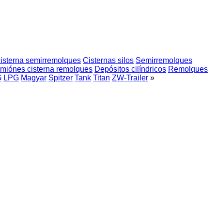
isterna semirremolques
Cisternas silos
Semirremolques
miónes cisterna remolques
Depósitos cilíndricos
Remolques
G
LPG
Magyar
Spitzer
Tank
Titan
ZW-Trailer
»