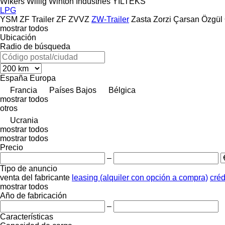
Wikers
Willig
Winton Industries
YILTEKS
LPG
YSM
ZF Trailer
ZF
ZVVZ
ZW-Trailer
Zasta
Zorzi
Çarsan
Özgül
mostrar todos
Ubicación
Radio de búsqueda
España
Europa
Francia
Países Bajos
Bélgica
mostrar todos
otros
Ucrania
mostrar todos
mostrar todos
Precio
–
Tipo de anuncio
venta
del fabricante
leasing (alquiler con opción a compra)
créd
mostrar todos
Año de fabricación
–
Características