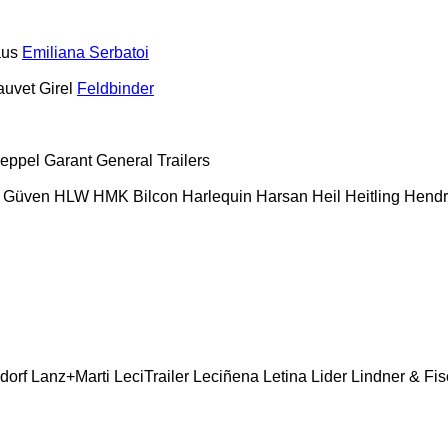
aus
Emiliana Serbatoi
auvet Girel
Feldbinder
eppel
Garant
General Trailers
Güven
HLW
HMK Bilcon
Harlequin
Harsan
Heil
Heitling
Hendr
dorf
Lanz+Marti
LeciTrailer
Leciñena
Letina
Lider
Lindner & Fis