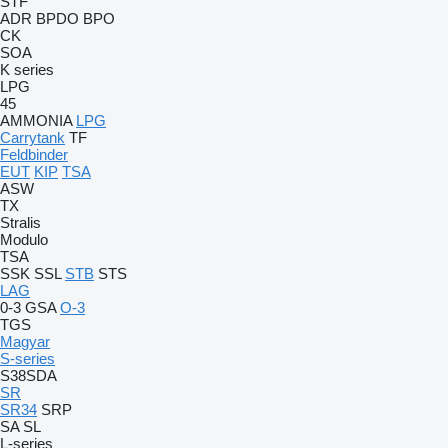
STF
ADR
BPDO
BPO
CK
SOA
K series
LPG
45
AMMONIA
LPG
Carrytank
TF
Feldbinder
EUT
KIP
TSA
ASW
TX
Stralis
Modulo
TSA
SSK
SSL
STB
STS
LAG
0-3
GSA
O-3
TGS
Magyar
S-series
S38SDA
SR
SR34
SRP
SA
SL
L-series