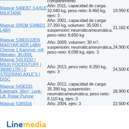
compartimento
Año: 2011, capacidad de carga:
Magyar S40EBT 3 AXLE
32.040 kg, peso neto: 8.460 kg,
19.950 €
MILKTANK
ejes: 3
Año: 2001, capacidad de carga:
Magyar SREM S34BD1
27.350 kg, volumen: 35.500 l,
21.182 €
L4BH
suspensión: neumática/neumática,
peso neto: 8.650 kg
Magyar S38DD32EN
Año: 2009, volumen: 30 m³,
MAGYAR ADR L4BH
suspensión: neumática/neumática,
24.900 €
Chemie 1 Kammer, mit
peso neto: 8.098 kg, ejes: 3
Wanden, 30.000L
Magyar S43 EDD |
MILK/ FOODSTUFF |
Año: 2013, peso neto: 8.350 kg,
36000 LTR | 2
24.500 €
ejes: 3
STEERING AXLE'S |
DISC
Año: 2012, capacidad de carga:
Magyar S43EDD,
35.390 kg, suspensión:
Edelstahl, 36m³, Lenk-
28.900 €
neumática/neumática, peso neto:
Lift, Rotair Pumpe
8.110 kg, ejes: 3
Magyar S38SDA
Año: 2004, ejes: 3
22.500 €