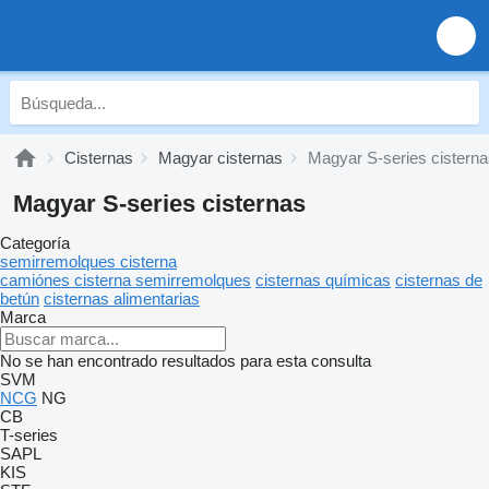
Cisternas
Magyar cisternas
Magyar S-series cistern
Magyar S-series cisternas
Categoría
semirremolques cisterna
camiónes cisterna semirremolques
cisternas químicas
cisternas de
betún
cisternas alimentarias
Marca
No se han encontrado resultados para esta consulta
SVM
NCG
NG
CB
T-series
SAPL
KIS