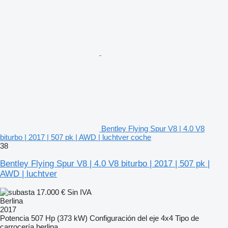
Bentley Flying Spur V8 | 4.0 V8
biturbo | 2017 | 507 pk | AWD | luchtver coche
38
Bentley Flying Spur V8 | 4.0 V8 biturbo | 2017 | 507 pk |
AWD | luchtver
17.000 €
Sin IVA
Berlina
2017
Potencia
507 Hp (373 kW)
Configuración del eje
4x4
Tipo de
carrocería
berlina