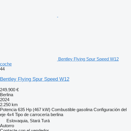
Bentley Flying Spur Speed W12
coche
44
Bentley Flying Spur Speed W12
249.900 €
Berlina
2024
2.250 km
Potencia
635 Hp (467 kW)
Combustible
gasolina
Configuración del
eje
4x4
Tipo de carrocería
berlina
Eslovaquia, Stará Turá
Autorro
Contacte con el vendedor