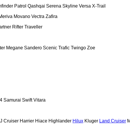
hfinder
Patrol
Qashqai
Serena
Skyline
Versa
X-Trail
Meriva
Movano
Vectra
Zafira
artner
Rifter
Traveller
ter
Megane
Sandero
Scenic
Trafic
Twingo
Zoe
4
Samurai
Swift
Vitara
J Cruiser
Harrier
Hiace
Highlander
Hilux
Kluger
Land Cruiser
M