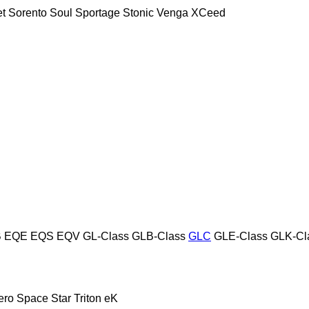
t
Sorento
Soul
Sportage
Stonic
Venga
XCeed
B
EQE
EQS
EQV
GL-Class
GLB-Class
GLC
GLE-Class
GLK-Cl
ero
Space Star
Triton
eK