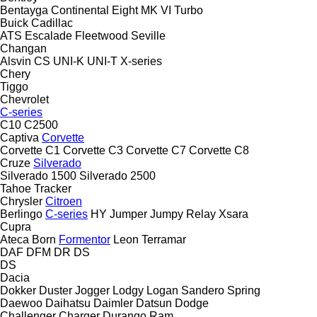
Bentayga
Continental
Eight
MK VI
Turbo
Buick
Cadillac
ATS
Escalade
Fleetwood
Seville
Changan
Alsvin
CS
UNI-K
UNI-T
X-series
Chery
Tiggo
Chevrolet
C-series
C10
C2500
Captiva
Corvette
Corvette C1
Corvette C3
Corvette C7
Corvette C8
Cruze
Silverado
Silverado 1500
Silverado 2500
Tahoe
Tracker
Chrysler
Citroen
Berlingo
C-series
HY
Jumper
Jumpy
Relay
Xsara
Cupra
Ateca
Born
Formentor
Leon
Terramar
DAF
DFM
DR
DS
DS
Dacia
Dokker
Duster
Jogger
Lodgy
Logan
Sandero
Spring
Daewoo
Daihatsu
Daimler
Datsun
Dodge
Challenger
Charger
Durango
Ram