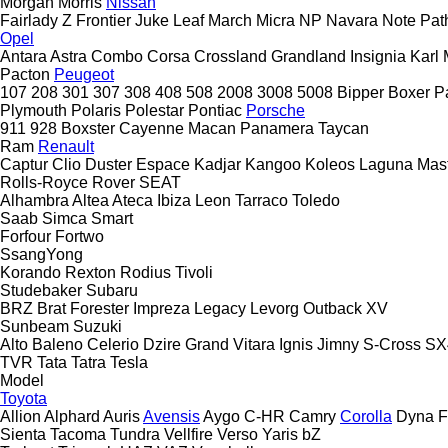
Morgan
Morris
Nissan
Fairlady Z
Frontier
Juke
Leaf
March
Micra
NP
Navara
Note
Pat
Opel
Antara
Astra
Combo
Corsa
Crossland
Grandland
Insignia
Karl
Pacton
Peugeot
107
208
301
307
308
408
508
2008
3008
5008
Bipper
Boxer
P
Plymouth
Polaris
Polestar
Pontiac
Porsche
911
928
Boxster
Cayenne
Macan
Panamera
Taycan
Ram
Renault
Captur
Clio
Duster
Espace
Kadjar
Kangoo
Koleos
Laguna
Mas
Rolls-Royce
Rover
SEAT
Alhambra
Altea
Ateca
Ibiza
Leon
Tarraco
Toledo
Saab
Simca
Smart
Forfour
Fortwo
SsangYong
Korando
Rexton
Rodius
Tivoli
Studebaker
Subaru
BRZ
Brat
Forester
Impreza
Legacy
Levorg
Outback
XV
Sunbeam
Suzuki
Alto
Baleno
Celerio
Dzire
Grand Vitara
Ignis
Jimny
S-Cross
SX
TVR
Tata
Tatra
Tesla
Model
Toyota
Allion
Alphard
Auris
Avensis
Aygo
C-HR
Camry
Corolla
Dyna
F
Sienta
Tacoma
Tundra
Vellfire
Verso
Yaris
bZ