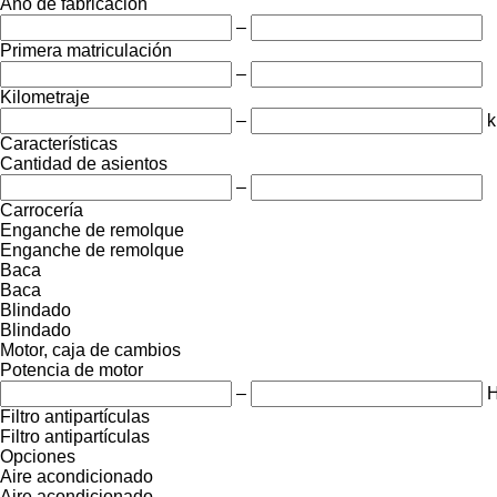
Año de fabricación
–
Primera matriculación
–
Kilometraje
–
Características
Cantidad de asientos
–
Carrocería
Enganche de remolque
Enganche de remolque
Baca
Baca
Blindado
Blindado
Motor, caja de cambios
Potencia de motor
–
Filtro antipartículas
Filtro antipartículas
Opciones
Aire acondicionado
Aire acondicionado