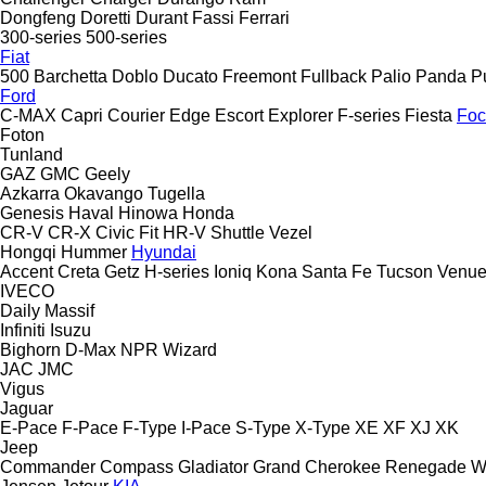
Dongfeng
Doretti
Durant
Fassi
Ferrari
300-series
500-series
Fiat
500
Barchetta
Doblo
Ducato
Freemont
Fullback
Palio
Panda
P
Ford
C-MAX
Capri
Courier
Edge
Escort
Explorer
F-series
Fiesta
Foc
Foton
Tunland
GAZ
GMC
Geely
Azkarra
Okavango
Tugella
Genesis
Haval
Hinowa
Honda
CR-V
CR-X
Civic
Fit
HR-V
Shuttle
Vezel
Hongqi
Hummer
Hyundai
Accent
Creta
Getz
H-series
Ioniq
Kona
Santa Fe
Tucson
Venu
IVECO
Daily
Massif
Infiniti
Isuzu
Bighorn
D-Max
NPR
Wizard
JAC
JMC
Vigus
Jaguar
E-Pace
F-Pace
F-Type
I-Pace
S-Type
X-Type
XE
XF
XJ
XK
Jeep
Commander
Compass
Gladiator
Grand Cherokee
Renegade
W