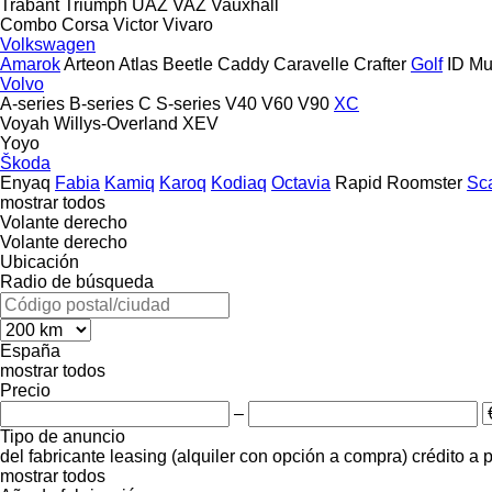
Trabant
Triumph
UAZ
VAZ
Vauxhall
Combo
Corsa
Victor
Vivaro
Volkswagen
Amarok
Arteon
Atlas
Beetle
Caddy
Caravelle
Crafter
Golf
ID
Mu
Volvo
A-series
B-series
C
S-series
V40
V60
V90
XC
Voyah
Willys-Overland
XEV
Yoyo
Škoda
Enyaq
Fabia
Kamiq
Karoq
Kodiaq
Octavia
Rapid
Roomster
Sc
mostrar todos
Volante derecho
Volante derecho
Ubicación
Radio de búsqueda
España
mostrar todos
Precio
–
Tipo de anuncio
del fabricante
leasing (alquiler con opción a compra)
crédito
a 
mostrar todos