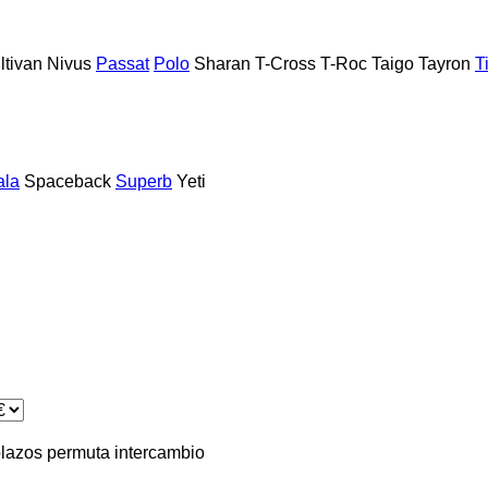
ltivan
Nivus
Passat
Polo
Sharan
T-Cross
T-Roc
Taigo
Tayron
T
ala
Spaceback
Superb
Yeti
plazos
permuta
intercambio