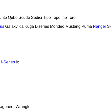
unto
Qubo
Scudo
Sedici
Tipo
Topolino
Toro
us
Galaxy
Ka
Kuga
L-series
Mondeo
Mustang
Puma
Ranger
S
e
i-Series
ix
agoneer
Wrangler