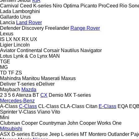
Jensen
Jetour
KIA
Carnival
Ceed
K-series
Niro
Optima
Picanto
ProCeed
Rio
Sone
Lada
Lamborghini
Gallardo
Urus
Lancia
Land Rover
Defender
Discovery
Freelander
Range Rover
Lexus
IS
LX
NX
RX
UX
Ligier
Lincoln
Aviator
Continental
Corsair
Nautilus
Navigator
Lotus
Lynk & Co
Lynx
MAN
TGE
MG
TD
TF
ZS
Mahindra
Manitou
Maserati
Maxus
Deliver
T-series
eDeliver
Maybach
Mazda
2
3
5
6
Atenza
BT
CX
Demio
MX
T-series
Mercedes-Benz
A-Class
C-Class
CL-Class
CLA-Class
Citan
E-Class
EQA
EQ
Sprinter
V-Class
Viano
Vito
Mini
Clubman
Cooper
Countryman
John Cooper Works
One
Mitsubishi
ASX
D-series
Eclipse
Jeep
L-series
MT
Montero
Outlander
Paj