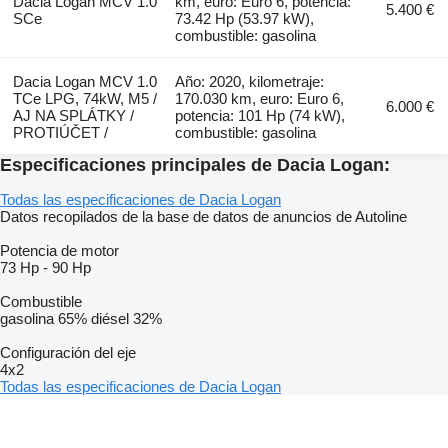
Dacia Logan MCV 1.0
km, euro: Euro 6, potencia:
5.400 €
SCe
73.42 Hp (53.97 kW),
combustible: gasolina
Dacia Logan MCV 1.0
Año: 2020, kilometraje:
TCe LPG, 74kW, M5 /
170.030 km, euro: Euro 6,
6.000 €
AJ NA SPLÁTKY /
potencia: 101 Hp (74 kW),
PROTIÚČET /
combustible: gasolina
Especificaciones principales de Dacia Logan:
Todas las especificaciones de Dacia Logan
Datos recopilados de la base de datos de anuncios de Autoline
Potencia de motor
73 Hp
-
90 Hp
Combustible
gasolina
65%
diésel
32%
Configuración del eje
4x2
Todas las especificaciones de Dacia Logan