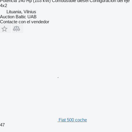
Potencia
140 Hp (103 kW)
Combustible
diésel
Configuración del eje
4x2
Lituania, Vilnius
Auction Baltic UAB
Contacte con el vendedor
Fiat 500 coche
47