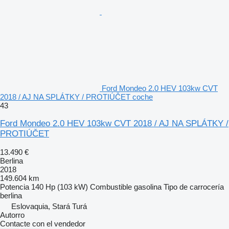
Ford Mondeo 2.0 HEV 103kw CVT
2018 / AJ NA SPLÁTKY / PROTIÚČET coche
43
Ford Mondeo 2.0 HEV 103kw CVT 2018 / AJ NA SPLÁTKY /
PROTIÚČET
13.490 €
Berlina
2018
149.604 km
Potencia
140 Hp (103 kW)
Combustible
gasolina
Tipo de carrocería
berlina
Eslovaquia, Stará Turá
Autorro
Contacte con el vendedor