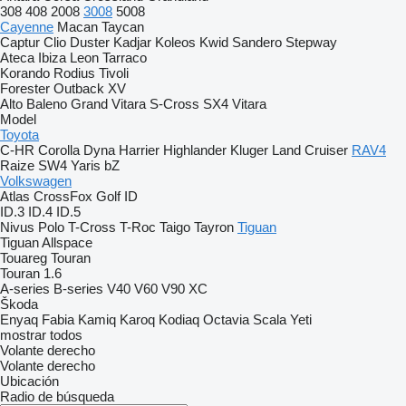
308
408
2008
3008
5008
Cayenne
Macan
Taycan
Captur
Clio
Duster
Kadjar
Koleos
Kwid
Sandero
Stepway
Ateca
Ibiza
Leon
Tarraco
Korando
Rodius
Tivoli
Forester
Outback
XV
Alto
Baleno
Grand Vitara
S-Cross
SX4
Vitara
Model
Toyota
C-HR
Corolla
Dyna
Harrier
Highlander
Kluger
Land Cruiser
RAV4
Raize
SW4
Yaris
bZ
Volkswagen
Atlas
CrossFox
Golf
ID
ID.3
ID.4
ID.5
Nivus
Polo
T-Cross
T-Roc
Taigo
Tayron
Tiguan
Tiguan Allspace
Touareg
Touran
Touran 1.6
A-series
B-series
V40
V60
V90
XC
Škoda
Enyaq
Fabia
Kamiq
Karoq
Kodiaq
Octavia
Scala
Yeti
mostrar todos
Volante derecho
Volante derecho
Ubicación
Radio de búsqueda