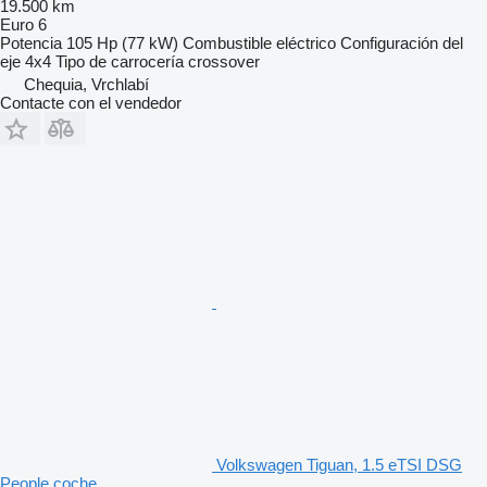
19.500 km
Euro 6
Potencia
105 Hp (77 kW)
Combustible
eléctrico
Configuración del
eje
4x4
Tipo de carrocería
crossover
Chequia, Vrchlabí
Contacte con el vendedor
Volkswagen Tiguan, 1.5 eTSI DSG
People coche