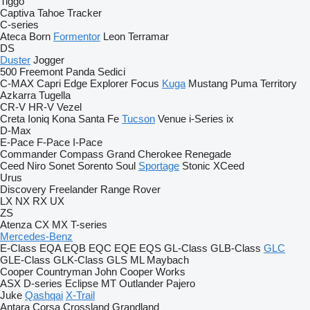
Tiggo
Captiva
Tahoe
Tracker
C-series
Ateca
Born
Formentor
Leon
Terramar
DS
Duster
Jogger
500
Freemont
Panda
Sedici
C-MAX
Capri
Edge
Explorer
Focus
Kuga
Mustang
Puma
Territory
Azkarra
Tugella
CR-V
HR-V
Vezel
Creta
Ioniq
Kona
Santa Fe
Tucson
Venue
i-Series
ix
D-Max
E-Pace
F-Pace
I-Pace
Commander
Compass
Grand Cherokee
Renegade
Ceed
Niro
Sonet
Sorento
Soul
Sportage
Stonic
XCeed
Urus
Discovery
Freelander
Range Rover
LX
NX
RX
UX
ZS
Atenza
CX
MX
T-series
Mercedes-Benz
E-Class
EQA
EQB
EQC
EQE
EQS
GL-Class
GLB-Class
GLC
GLE-Class
GLK-Class
GLS
ML
Maybach
Cooper
Countryman
John Cooper Works
ASX
D-series
Eclipse
MT
Outlander
Pajero
Juke
Qashqai
X-Trail
Antara
Corsa
Crossland
Grandland