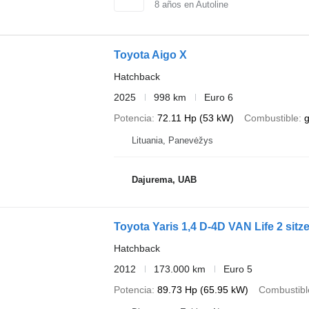
8
años en Autoline
Toyota Aigo X
Hatchback
2025
998 km
Euro 6
Potencia
72.11 Hp (53 kW)
Combustible
g
Lituania, Panevėžys
Dajurema, UAB
Toyota Yaris 1,4 D-4D VAN Life 2 sitz
Hatchback
2012
173.000 km
Euro 5
Potencia
89.73 Hp (65.95 kW)
Combustibl