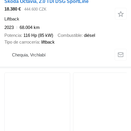
Škoda Octavia, 2.0 TDI DSG SportLine
18.380 €
444.600 CZK
Liftback
2023
68.004 km
Potencia
116 Hp (85 kW)
Combustible
diésel
Tipo de carrocería
liftback
Chequia, Vrchlabí