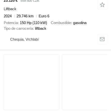
23.120 €
559.500 CZK
Liftback
2024
29.746 km
Euro 6
Potencia
150 Hp (110 kW)
Combustible
gasolina
Tipo de carrocería
liftback
Chequia, Vrchlabí