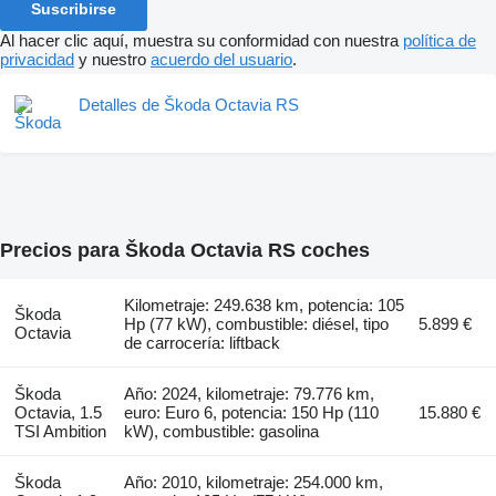
Suscribirse
Al hacer clic aquí, muestra su conformidad con nuestra
política de
privacidad
y nuestro
acuerdo del usuario
.
Detalles de Škoda Octavia RS
Precios para Škoda Octavia RS coches
Kilometraje: 249.638 km, potencia: 105
Škoda
Hp (77 kW), combustible: diésel, tipo
5.899 €
Octavia
de carrocería: liftback
Škoda
Año: 2024, kilometraje: 79.776 km,
Octavia, 1.5
euro: Euro 6, potencia: 150 Hp (110
15.880 €
TSI Ambition
kW), combustible: gasolina
Škoda
Año: 2010, kilometraje: 254.000 km,