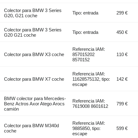
Colector para BMW 3 Series
Tipo: entrada
299 €
G20, G21 coche
Colector para BMW 3 Series
Tipo: entrada
450 €
G20 G21 coche
Referencia IAM:
Colector para BMW X3 coche
857015202
110 €
8570152
Referencia IAM:
Colector para BMW X7 coche
11628575132, tipo:
142 €
escape
BMW colector para Mercedes-
Referencia IAM:
Benz Actros Axor Atego Arocs
799 €
7619008 8601612
camión
Referencia IAM:
Colector para BMW M340d
9885850, tipo:
599 €
coche
escape