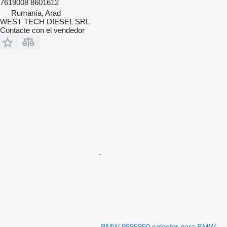
7619008 8601612
Rumanía, Arad
WEST TECH DIESEL SRL
Contacte con el vendedor
BMW 9885850 colector para BMW