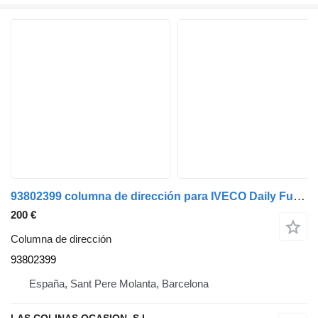
93802399 columna de dirección para IVECO Daily Furgón (1989->) camión
200 €
Columna de dirección
93802399
España, Sant Pere Molanta, Barcelona
LAS COLINAS OCASION, S.L.