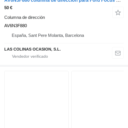
AV6N3F880 columna de dirección para Ford Focus Berlina (CEW)(2014->) camión
50 €
Columna de dirección
AV6N3F880
España, Sant Pere Molanta, Barcelona
LAS COLINAS OCASION, S.L.