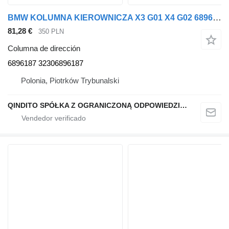
BMW KOLUMNA KIEROWNICZA X3 G01 X4 G02 6896187 columna de dirección para BMW X4 G02 coche
81,28 €
350 PLN
Columna de dirección
6896187 32306896187
Polonia, Piotrków Trybunalski
QINDITO SPÓŁKA Z OGRANICZONĄ ODPOWIEDZIALNOŚCIĄ