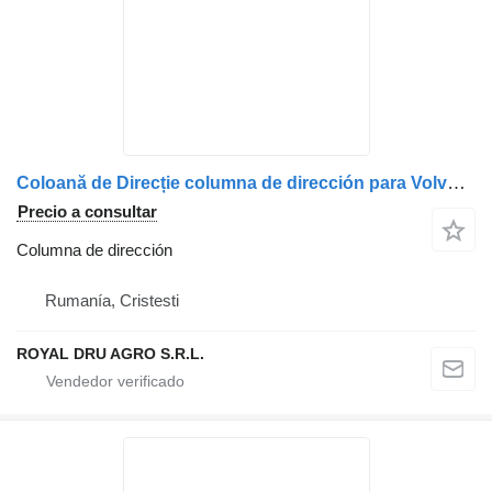
Coloană de Direcție columna de dirección para Volvo – Coduri 20575175, 20529379, 20529377, 20575171, 20360840, 20360842 camión
Precio a consultar
Columna de dirección
Rumanía, Cristesti
ROYAL DRU AGRO S.R.L.