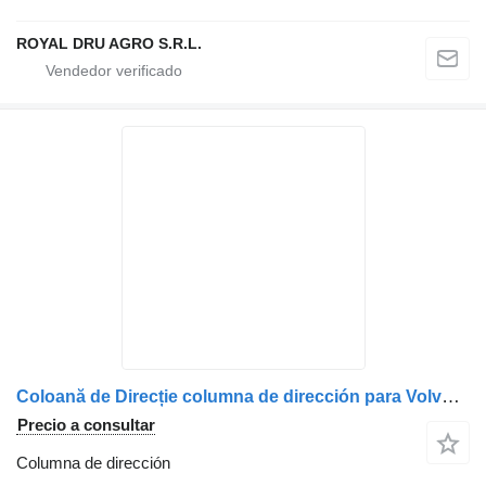
ROYAL DRU AGRO S.R.L.
Coloană de Direcție columna de dirección para Volvo 82630789 / 84197451 / 84415390 / 82694691 / 84186787 camión
Precio a consultar
Columna de dirección