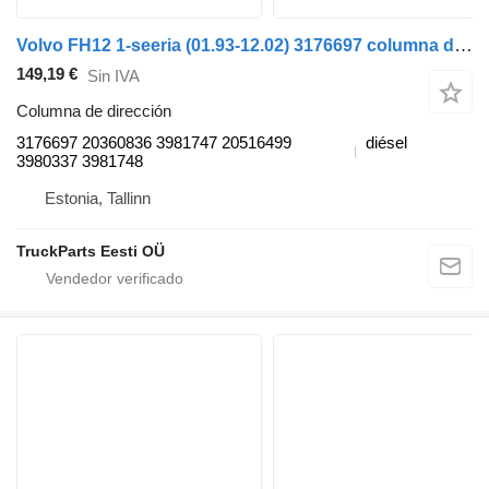
Volvo FH12 1-seeria (01.93-12.02) 3176697 columna de dirección para Volvo FH12, FH16, NH12, FH, VNL780 (1993-2014) cabeza tractora
149,19 €
Sin IVA
Columna de dirección
3176697 20360836 3981747 20516499
diésel
3980337 3981748
Estonia, Tallinn
TruckParts Eesti OÜ