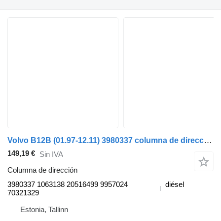
Volvo B12B (01.97-12.11) 3980337 columna de dirección para Volvo B6, B7, B9, B10, B12 bus (1978-2011) autobús
149,19 €
Sin IVA
Columna de dirección
3980337 1063138 20516499 9957024
diésel
70321329
Estonia, Tallinn