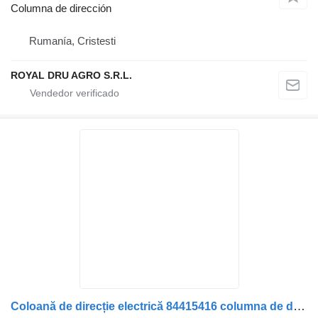
Columna de dirección
Rumanía, Cristesti
ROYAL DRU AGRO S.R.L.
Coloană de direcție electrică 84415416 columna de dirección para Volvo 84415416 / 84415462 / 82631088 camión