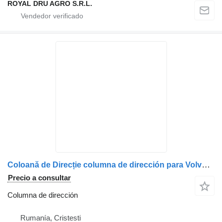
ROYAL DRU AGRO S.R.L.
Coloană de Direcție columna de dirección para Volvo cu Cheie și Pedală Reglabilă – Coduri 20575175, 20398485, 1063436 camión
Precio a consultar
Columna de dirección
Rumanía, Cristesti