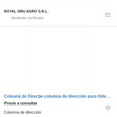
ROYAL DRU AGRO S.R.L.
Coloană de Direcție columna de dirección para Volvo – Coduri: 82630789, 84197451, 84415390, 82694691, 84186787 camión
Precio a consultar
Columna de dirección