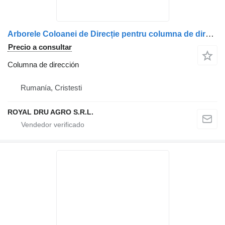
Arborele Coloanei de Direcție pentru columna de dirección para Volvo – Coduri: 82630789, 82630790, 84197453, 84415455, 82694673, 23445404 camión
Precio a consultar
Columna de dirección
Rumanía, Cristesti
ROYAL DRU AGRO S.R.L.