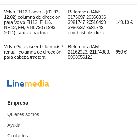
Volvo FH12 1-seeria (01.93-
Referencia IAM:
12.02) columna de dirección
3176697 20360836
para Volvo FH12, FH16,
3981747 20516499
149,19 €
NH12, FH, VNL780 (1993-
3980337 3981748,
2014) cabeza tractora
combustible: diésel
Volvo Gereviseerd stuurhuis /
Referencia IAM:
renault columna de dirección
21162023, 21174883,
950 €
para cabeza tractora
8098956122
Empresa
Quiénes somos
Ayuda
Contactos