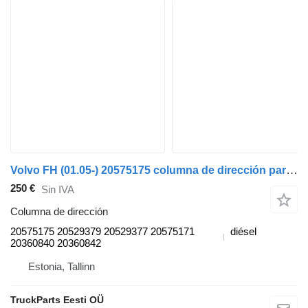
Volvo FH (01.05-) 20575175 columna de dirección para Volvo FH12, FH16, NH12, FH, VNL780 (1993-2014) cabeza tractora
250 €
Sin IVA
Columna de dirección
20575175 20529379 20529377 20575171
diésel
20360840 20360842
Estonia, Tallinn
TruckParts Eesti OÜ