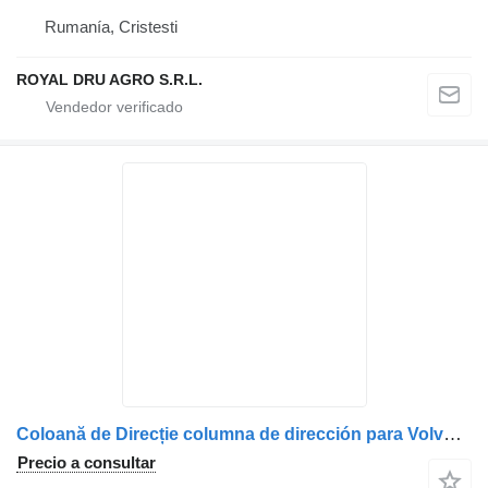
Rumanía, Cristesti
ROYAL DRU AGRO S.R.L.
Coloană de Direcție columna de dirección para Volvo cu Pedală – Coduri: 3980337, 1063138, 20360928, 9957024, 20516499 camión
Precio a consultar