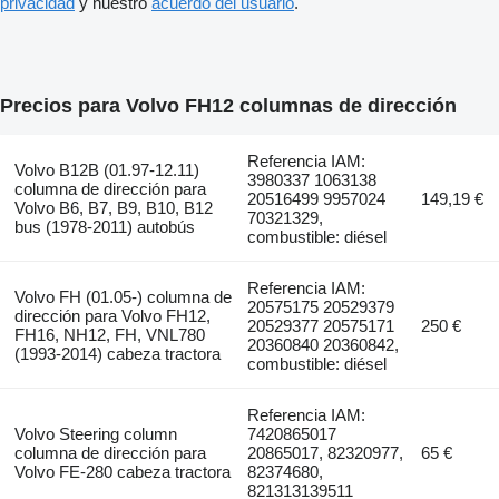
privacidad
y nuestro
acuerdo del usuario
.
Precios para Volvo FH12 columnas de dirección
Referencia IAM:
Volvo B12B (01.97-12.11)
3980337 1063138
columna de dirección para
20516499 9957024
149,19 €
Volvo B6, B7, B9, B10, B12
70321329,
bus (1978-2011) autobús
combustible: diésel
Referencia IAM:
Volvo FH (01.05-) columna de
20575175 20529379
dirección para Volvo FH12,
20529377 20575171
250 €
FH16, NH12, FH, VNL780
20360840 20360842,
(1993-2014) cabeza tractora
combustible: diésel
Referencia IAM:
Volvo Steering column
7420865017
columna de dirección para
20865017, 82320977,
65 €
Volvo FE-280 cabeza tractora
82374680,
821313139511