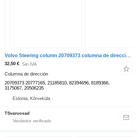
Volvo Steering column 20709373 columna de dirección para Volvo FH12 cabeza tractora
32,50 €
Sin IVA
Columna de dirección
20709373 20777165, 21185810, 82394696, 8189366,
3175067, 20506235
Estonia, Kõrveküla
TSvaruosad