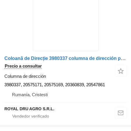
Coloană de Direcție 3980337 columna de dirección para Volvo 3980337 20575171 20575169 20360839 20547861 camión
Precio a consultar
Columna de dirección
3980337, 20575171, 20575169, 20360839, 20547861
Rumanía, Cristesti
ROYAL DRU AGRO S.R.L.