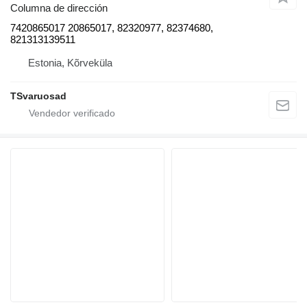
Columna de dirección
7420865017 20865017, 82320977, 82374680,
821313139511
Estonia, Kõrveküla
TSvaruosad