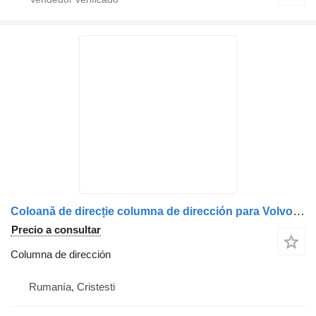
Coloană de direcție columna de dirección para Volvo – Coduri 20575171, 22190324, 22317277, 22380527 camión
Precio a consultar
Columna de dirección
Rumanía, Cristesti