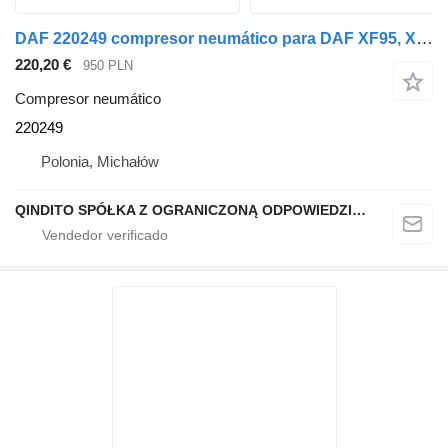
DAF 220249 compresor neumático para DAF XF95, XF 95 CF75 CF85 cabeza tractora
220,20 €
950 PLN
Compresor neumático
220249
Polonia, Michałów
QINDITO SPÓŁKA Z OGRANICZONĄ ODPOWIEDZIALNOŚCIĄ