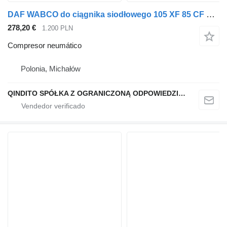
DAF WABCO do ciągnika siodłowego 105 XF 85 CF Dodać do ulubionych Po compresor neumático para DAF 105 XF 85 CF cabeza tractora
278,20 €
1.200 PLN
Compresor neumático
Polonia, Michałów
QINDITO SPÓŁKA Z OGRANICZONĄ ODPOWIEDZIALNOŚCIĄ