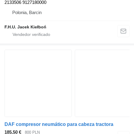
2133506 9127180000
Polonia, Barcin
F.H.U. Jacek Kiełboń
DAF compresor neumático para cabeza tractora
185,50 €
800 PLN