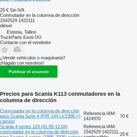
25 €
Sin IVA
Conmutador en la columna de dirección
1542529 1422111
diésel
Estonia, Tallinn
TruckParts Eesti OÜ
Contacte con el vendedor
¿Vende vehículos o maquinaria?
¡Hagalo con nosotros!
Publicar el anuncio
Precios para Scania K113 conmutadores en la
columna de dirección
Conmutador en la columna de dirección
Referencia IAM:
para Scania Serie 4 (P/R 144 L)(1996->)
70 €
1424970
camión
Scania 4-series 124 (01.95-12.04)
Referencia IAM:
conmutador en la columna de dirección
1542529 1422111,
25 €
para Scania 4-series (1995-2006) cabeza
combustible: