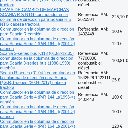
tractora
diésel
LEVAS DE CAMBIO DE MARCHAS
SCANIA R S NTG conmutador en la
Referencia IAM:
325,10 €
columna de dirección para Scania R S
2629994
NTG cabeza tractora
Conmutador en la columna de dirección
Referencia IAM:
100 €
para Scania R camión
1402449
Conmutador en la columna de dirección
para Scania Serie 4 (P/R 164 L)(2001->)
120 €
camión
Scania 3-series bus K113 (01.88-12.99)
Referencia IAM:
conmutador en la columna de dirección
77700090,
100,81 €
para Scania 3-series bus (1988-1999)
combustible:
autobús
diésel
Scania R-series (01.04-) conmutador en
Referencia IAM:
la columna de dirección para Scania
1542529 1422111,
25 €
P,G,R,T-series (2004-2017) cabeza
combustible:
tractora
diésel
Conmutador en la columna de dirección
Referencia IAM:
para Scania Serie 4 (P/R 144 L)(1996->)
100 €
1402449
camión
Conmutador en la columna de dirección
para Scania Serie 4 (P/R 164 L)(2001->)
100 €
camión
Conmutador en la columna de dirección
para Scania Serie 4 (P/R 164 L)(2001->)
120 €