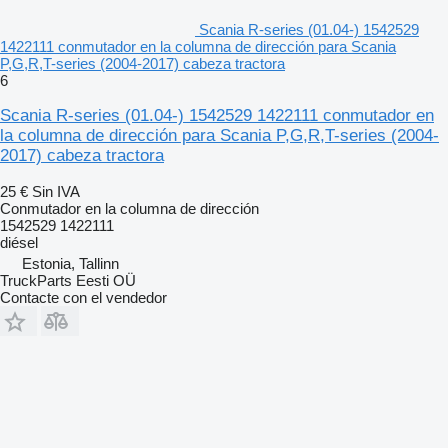
Scania R-series (01.04-) 1542529
1422111 conmutador en la columna de dirección para Scania
P,G,R,T-series (2004-2017) cabeza tractora
6
Scania R-series (01.04-) 1542529 1422111 conmutador en
la columna de dirección para Scania P,G,R,T-series (2004-
2017) cabeza tractora
25 €
Sin IVA
Conmutador en la columna de dirección
1542529 1422111
diésel
Estonia, Tallinn
TruckParts Eesti OÜ
Contacte con el vendedor