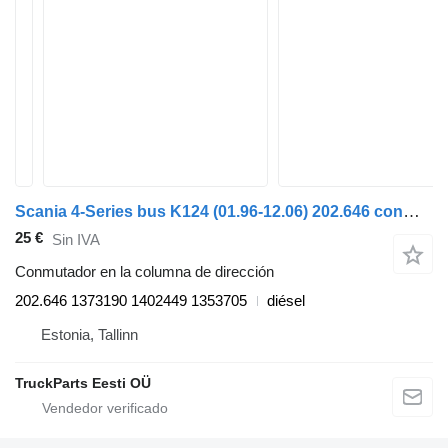
Scania 4-Series bus K124 (01.96-12.06) 202.646 conmutador en la columna de dirección para Scania 4-series bus (1995-2006) autobús
25 €
Sin IVA
Conmutador en la columna de dirección
202.646 1373190 1402449 1353705
diésel
Estonia, Tallinn
TruckParts Eesti OÜ