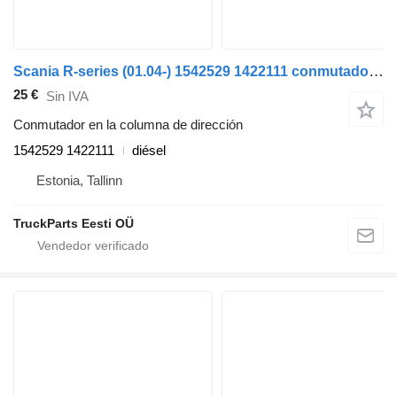
Scania R-series (01.04-) 1542529 1422111 conmutador en la columna de dirección para Scania P,G,R,T-series (2004-2017) cabeza tractora
25 €
Sin IVA
Conmutador en la columna de dirección
1542529 1422111
diésel
Estonia, Tallinn
TruckParts Eesti OÜ