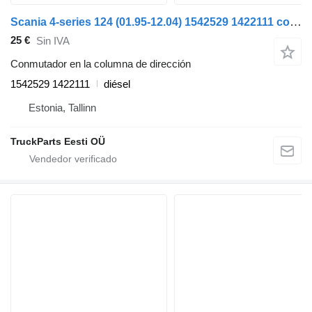
Scania 4-series 124 (01.95-12.04) 1542529 1422111 conmutador en la columna de dirección para Scania 4-series (1995-2006) cabeza tractora
25 €
Sin IVA
Conmutador en la columna de dirección
1542529 1422111
diésel
Estonia, Tallinn
TruckParts Eesti OÜ