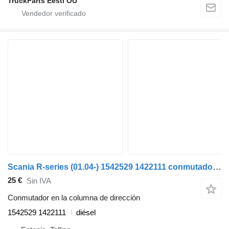
TruckParts Eesti OÜ
Scania R-series (01.04-) 1542529 1422111 conmutador en la columna de dirección para Scania P,G,R,T-series (2004-2017) cabeza tractora
25 €
Sin IVA
Conmutador en la columna de dirección
1542529 1422111
diésel