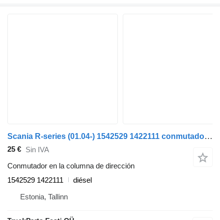
Scania R-series (01.04-) 1542529 1422111 conmutador en la columna de dirección para Scania P,G,R,T-series (2004-2017) cabeza tractora
25 €
Sin IVA
Conmutador en la columna de dirección
1542529 1422111
diésel
Estonia, Tallinn