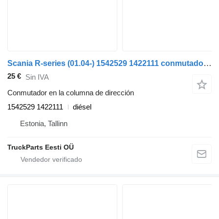
Scania R-series (01.04-) 1542529 1422111 conmutador en la columna de dirección para Scania P,G,R,T-series (2004-2017) cabeza tractora
25 €
Sin IVA
Conmutador en la columna de dirección
1542529 1422111
diésel
Estonia, Tallinn
TruckParts Eesti OÜ