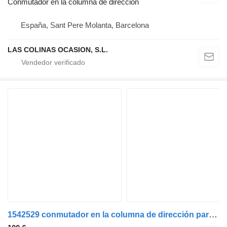
Conmutador en la columna de dirección
España, Sant Pere Molanta, Barcelona
LAS COLINAS OCASION, S.L.
1542529 conmutador en la columna de dirección para Scania Serie P/G/R (C-Clase)(2004->) camión