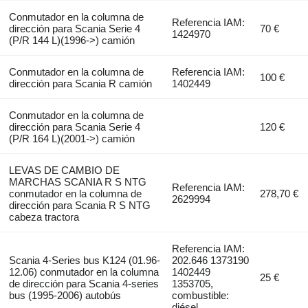
Conmutador en la columna de
Referencia IAM:
dirección para Scania Serie 4
70 €
1424970
(P/R 144 L)(1996->) camión
Conmutador en la columna de
Referencia IAM:
100 €
dirección para Scania R camión
1402449
Conmutador en la columna de
dirección para Scania Serie 4
120 €
(P/R 164 L)(2001->) camión
LEVAS DE CAMBIO DE
MARCHAS SCANIA R S NTG
Referencia IAM:
conmutador en la columna de
278,70 €
2629994
dirección para Scania R S NTG
cabeza tractora
Referencia IAM:
Scania 4-Series bus K124 (01.96-
202.646 1373190
12.06) conmutador en la columna
1402449
25 €
de dirección para Scania 4-series
1353705,
bus (1995-2006) autobús
combustible:
diésel