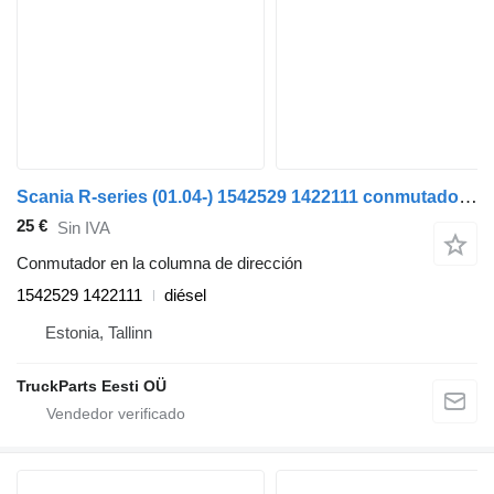
Scania R-series (01.04-) 1542529 1422111 conmutador en la columna de dirección para Scania P,G,R,T-series (2004-2017) cabeza tractora
25 €
Sin IVA
Conmutador en la columna de dirección
1542529 1422111
diésel
Estonia, Tallinn
TruckParts Eesti OÜ