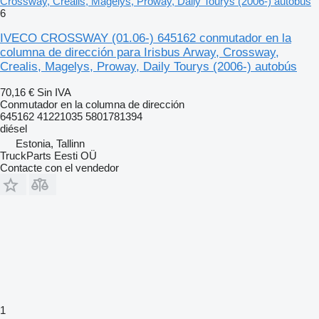
Crossway, Crealis, Magelys, Proway, Daily Tourys (2006-) autobús
6
IVECO CROSSWAY (01.06-) 645162 conmutador en la
columna de dirección para Irisbus Arway, Crossway,
Crealis, Magelys, Proway, Daily Tourys (2006-) autobús
70,16 €
Sin IVA
Conmutador en la columna de dirección
645162 41221035 5801781394
diésel
Estonia, Tallinn
TruckParts Eesti OÜ
Contacte con el vendedor
1