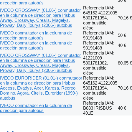
30 €
dirección para autobús
Referencia IAM:
IVECO CROSSWAY (01.06-) conmutador
645162 41221035
en la columna de dirección para Irisbus
5801781394,
70,16 €
Arway, Crossway, Crealis, Magelys,
combustible:
Proway, Daily Tourys (2006-) autobús
diésel
IVECO conmutador en la columna de
Referencia IAM:
50 €
dirección para autobús
93191488
IVECO conmutador en la columna de
Referencia IAM:
40 €
dirección para autobús
93191488
Referencia IAM:
IVECO CROSSWAY (01.06-) conmutador
41221009
en la columna de dirección para Irisbus
5801781382,
80,65 €
Arway, Crossway, Crealis, Magelys,
combustible:
Proway, Daily Tourys (2006-) autobús
diésel
IVECO EURORIDER (01.01-) conmutador
Referencia IAM:
en la columna de dirección para Irisbus
645162 41221035
Access, Evadys, Axer, Karosa, Recreo,
5801781394,
70,16 €
Domino, Agora, Citelis, Eurorider (1999-)
combustible:
autobús
diésel
Referencia IAM:
IVECO conmutador en la columna de
B883 IRISBUS
40 €
dirección para autobús
491E