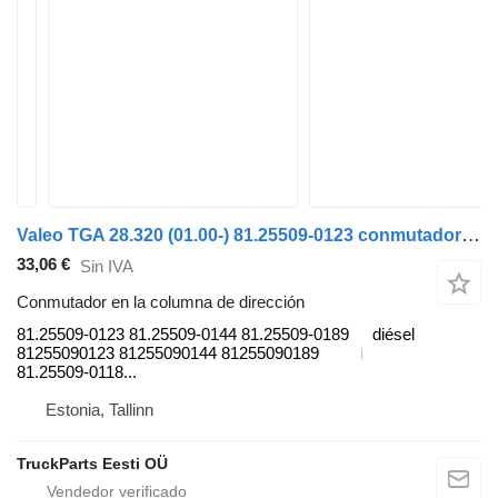
Valeo TGA 28.320 (01.00-) 81.25509-0123 conmutador en la columna de dirección para MAN 4-series, TGA (1993-2009) cabeza tractora
33,06 €
Sin IVA
Conmutador en la columna de dirección
81.25509-0123 81.25509-0144 81.25509-0189
diésel
81255090123 81255090144 81255090189
81.25509-0118...
Estonia, Tallinn
TruckParts Eesti OÜ