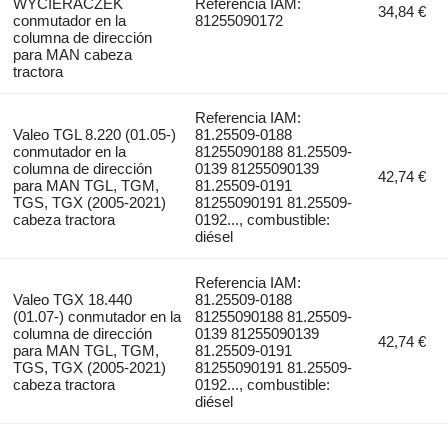
WYCIERACZEK
Referencia IAM:
34,84 €
conmutador en la
81255090172
columna de dirección
para MAN cabeza
tractora
Referencia IAM:
Valeo TGL 8.220 (01.05-)
81.25509-0188
conmutador en la
81255090188 81.25509-
columna de dirección
0139 81255090139
42,74 €
para MAN TGL, TGM,
81.25509-0191
TGS, TGX (2005-2021)
81255090191 81.25509-
cabeza tractora
0192..., combustible:
diésel
Referencia IAM:
Valeo TGX 18.440
81.25509-0188
(01.07-) conmutador en la
81255090188 81.25509-
columna de dirección
0139 81255090139
42,74 €
para MAN TGL, TGM,
81.25509-0191
TGS, TGX (2005-2021)
81255090191 81.25509-
cabeza tractora
0192..., combustible:
diésel