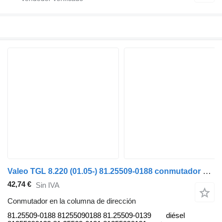
Valeo TGL 8.220 (01.05-) 81.25509-0188 conmutador en la columna de dirección para MAN TGL, TGM, TGS, TGX (2005-2021) cabeza tractora
42,74 €
Sin IVA
Conmutador en la columna de dirección
81.25509-0188 81255090188 81.25509-0139
diésel