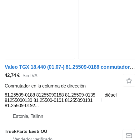
Valeo TGX 18.440 (01.07-) 81.25509-0188 conmutador en la columna de dirección para MAN TGL, TGM, TGS, TGX (2005-2021) cabeza tractora
42,74 €
Sin IVA
Conmutador en la columna de dirección
81.25509-0188 81255090188 81.25509-0139
diésel
81255090139 81.25509-0191 81255090191
81.25509-0192...
Estonia, Tallinn
TruckParts Eesti OÜ