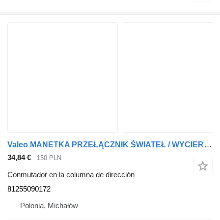
Valeo MANETKA PRZEŁĄCZNIK ŚWIATEŁ / WYCIERACZEK 81255090172 conmutador en la columna de dirección para MAN cabeza tractora
34,84 €
150 PLN
Conmutador en la columna de dirección
81255090172
Polonia, Michałów