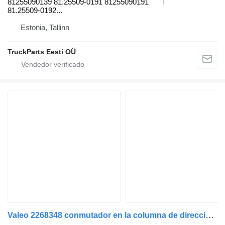
81255090139 81.25509-0191 81255090191
81.25509-0192...
Estonia, Tallinn
TruckParts Eesti OÜ
Valeo 2268348 conmutador en la columna de dirección para DAF XF106 (2014-) cabeza tractora