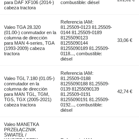
para DAF XF106 (2014-)
combustible: diésel
cabeza tractora
Referencia IAM:
Valeo TGA 28.320
81.25509-0123 81.25509-
(01.00-) conmutador en la
0144 81.25509-0189
columna de dirección
81255090123
33,06 €
para MAN 4-series, TGA
81255090144
(1993-2009) cabeza
81255090189 81.25509-
tractora
0118..., combustible:
diésel
Referencia IAM:
Valeo TGL 7.180 (01.05-)
81.25509-0188
conmutador en la
81255090188 81.25509-
columna de dirección
0139 81255090139
42,74 €
para MAN TGL, TGM,
81.25509-0191
TGS, TGX (2005-2021)
81255090191 81.25509-
cabeza tractora
0192..., combustible:
diésel
Valeo MANETKA
PRZEŁĄCZNIK
ŚWIATEŁ /