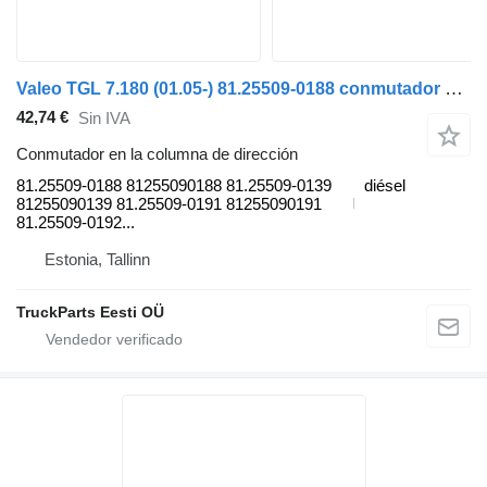
Valeo TGL 7.180 (01.05-) 81.25509-0188 conmutador en la columna de dirección para MAN TGL, TGM, TGS, TGX (2005-2021) cabeza tractora
42,74 €
Sin IVA
Conmutador en la columna de dirección
81.25509-0188 81255090188 81.25509-0139
diésel
81255090139 81.25509-0191 81255090191
81.25509-0192...
Estonia, Tallinn
TruckParts Eesti OÜ