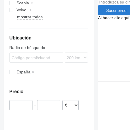
Scania
TGS
Actros
Magnum
Volvo
TGX
Antos
Premium
R-series
Alpino
Suscribirse
mostrar todos
Arocs
Urbino
B-series
Al hacer clic aq
FH
FMX
Ubicación
Radio de búsqueda
España
Precio
–