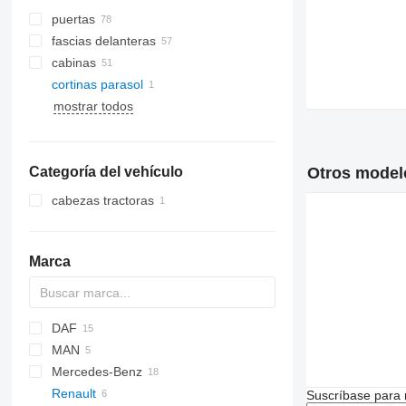
puertas
fascias delanteras
cabinas
cortinas parasol
compresores de aires
lunas laterales
acondicionados
mostrar todos
parabrisas
mangueras de aire acondicionado
aires acondicionados
Categoría del vehículo
Otros modelo
radiadores de aire acondicionado
otras piezas de aire acondicionado
cabezas tractoras
Marca
DAF
X-Series
MAN
XF
Ram
Stralis
Mercedes-Benz
Trakker
TGL
Renault
TGM
A-Class
Suscríbase para 