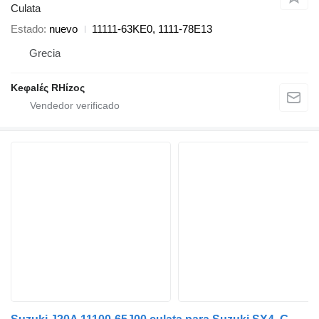
Culata
Estado
nuevo
11111-63KE0, 1111-78E13
Grecia
Keφalές RHίzoς