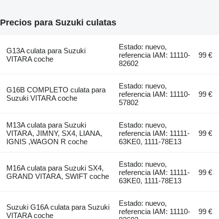
Precios para Suzuki culatas
Estado: nuevo,
G13A culata para Suzuki
referencia IAM: 11110-
99 €
VITARA coche
82602
Estado: nuevo,
G16B COMPLETO culata para
referencia IAM: 11110-
99 €
Suzuki VITARA coche
57802
M13A culata para Suzuki
Estado: nuevo,
VITARA, JIMNY, SX4, LIANA,
referencia IAM: 11111-
99 €
IGNIS ,WAGON R coche
63KE0, 1111-78E13
Estado: nuevo,
M16A culata para Suzuki SX4,
referencia IAM: 11111-
99 €
GRAND VITARA, SWIFT coche
63KE0, 1111-78E13
Estado: nuevo,
Suzuki G16A culata para Suzuki
referencia IAM: 11110-
99 €
VITARA coche