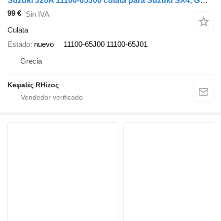
Suzuki J20A 11100-65J00 culata para Suzuki SX4, GRAND VITARA coche
99 €
Sin IVA
Culata
Estado
nuevo
11100-65J00 11100-65J01
Grecia
Keφalές RHίzoς