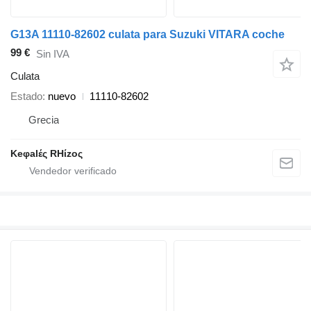
G13A 11110-82602 culata para Suzuki VITARA coche
99 €
Sin IVA
Culata
Estado
nuevo
11110-82602
Grecia
Keφalές RHίzoς