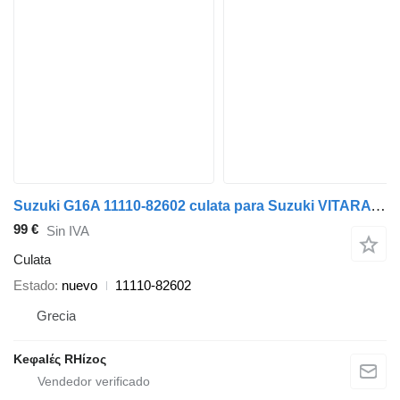
Suzuki G16A 11110-82602 culata para Suzuki VITARA coche
99 €
Sin IVA
Culata
Estado
nuevo
11110-82602
Grecia
Keφalές RHίzoς