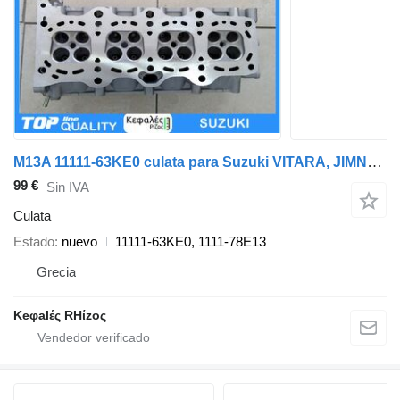
M13A 11111-63KE0 culata para Suzuki VITARA, JIMNY, SX4, LIANA, IGNIS ,WAGON R coche
99 €
Sin IVA
Culata
Estado
nuevo
11111-63KE0, 1111-78E13
Grecia
Keφalές RHίzoς