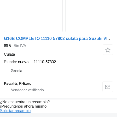
G16B COMPLETO 11110-57802 culata para Suzuki VITARA coche
99 €
Sin IVA
Culata
Estado
nuevo
11110-57802
Grecia
Keφalές RHίzoς
¿No encuentra un recambio?
¡Pregúntenos ahora mismo!
Solicitar recambio