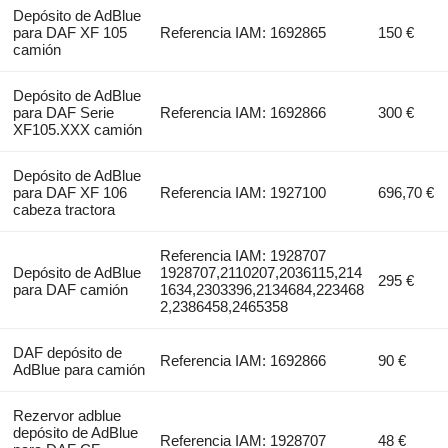
Depósito de AdBlue
para DAF XF 105
Referencia IAM: 1692865
150 €
camión
Depósito de AdBlue
para DAF Serie
Referencia IAM: 1692866
300 €
XF105.XXX camión
Depósito de AdBlue
para DAF XF 106
Referencia IAM: 1927100
696,70 €
cabeza tractora
Referencia IAM: 1928707
Depósito de AdBlue
1928707,2110207,2036115,214
295 €
para DAF camión
1634,2303396,2134684,223468
2,2386458,2465358
DAF depósito de
Referencia IAM: 1692866
90 €
AdBlue para camión
Rezervor adblue
depósito de AdBlue
Referencia IAM: 1928707
48 €