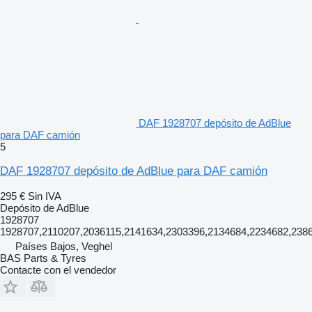
DAF 1928707 depósito de AdBlue
para DAF camión
5
DAF 1928707 depósito de AdBlue para DAF camión
295 €
Sin IVA
Depósito de AdBlue
1928707
1928707,2110207,2036115,2141634,2303396,2134684,2234682,238
Países Bajos, Veghel
BAS Parts & Tyres
Contacte con el vendedor