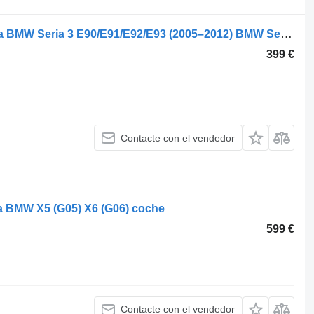
BMW Diferencial trasero 7541580 para BMW Seria 3 E90/E91/E92/E93 (2005–2012) BMW Seria 1 E81/E87 (2004–2011) BMW X1 E84 (2009–2015) BMW Seria 4 F32/F33 (2013–2020) BMW 2 F22/F23 (2017–) BMW 3 GT F34 (2013–2017) BMW 4 F36 Gran Coupe (2014–2017) coche
399 €
Contacte con el vendedor
ra BMW X5 (G05) X6 (G06) coche
599 €
Contacte con el vendedor