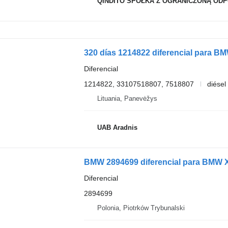
QINDITO SPÓŁKA Z OGRANICZONĄ ODPO
320 días 1214822 diferencial para B
Diferencial
1214822, 33107518807, 7518807
diésel
Lituania, Panevėžys
UAB Aradnis
BMW 2894699 diferencial para BMW 
Diferencial
2894699
Polonia, Piotrków Trybunalski