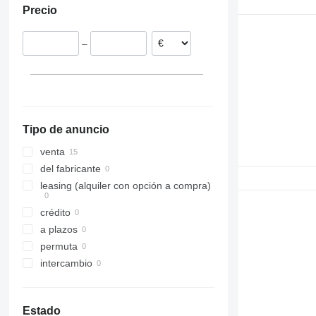
Precio
Eslovaquia
T-series
Lituania
–
Tipo de anuncio
venta
del fabricante
leasing (alquiler con opción a compra)
crédito
a plazos
permuta
intercambio
Estado