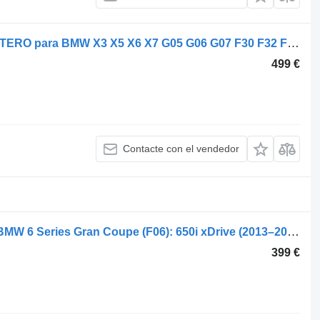
BMW 7558153 DIFERENCIAL DELANTERO para BMW X3 X5 X6 X7 G05 G06 G07 F30 F32 F31 F36 F90 coche
499 €
Contacte con el vendedor
BMW Front 7619363 diferencial para BMW 6 Series Gran Coupe (F06): 650i xDrive (2013–2019) 5 Series (F10/F11): 550i xDrive (2011–2016) 7 Series (F01/F02/F04): 750i xDrive (2012–2015) Alpina B6/B7: xDrive Gran Coupe (2013–2019) coche
399 €