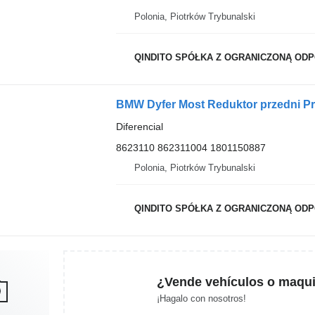
Polonia, Piotrków Trybunalski
QINDITO SPÓŁKA Z OGRANICZONĄ ODPO
BMW Dyfer Most Reduktor przedni Prz
Diferencial
8623110 862311004 1801150887
Polonia, Piotrków Trybunalski
QINDITO SPÓŁKA Z OGRANICZONĄ ODPO
¿Vende vehículos o maqui
¡Hagalo con nosotros!