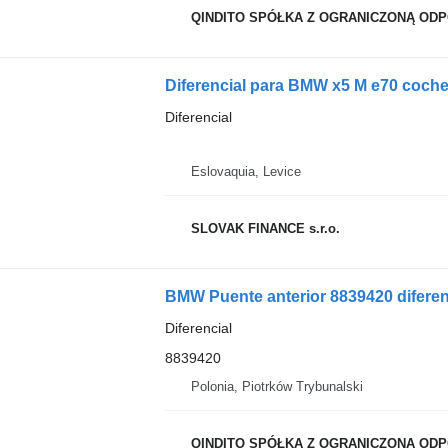
QINDITO SPÓŁKA Z OGRANICZONĄ ODPO
Diferencial para BMW x5 M e70 coch
Diferencial
Eslovaquia, Levice
SLOVAK FINANCE s.r.o.
BMW Puente anterior 8839420 difer
Diferencial
8839420
Polonia, Piotrków Trybunalski
QINDITO SPÓŁKA Z OGRANICZONĄ ODPO