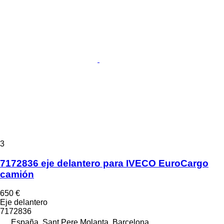
3
7172836 eje delantero para IVECO EuroCargo
camión
650 €
Eje delantero
7172836
España, Sant Pere Molanta, Barcelona