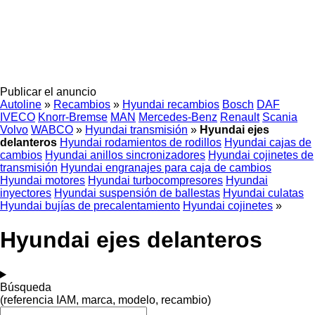
Publicar el anuncio
Autoline
»
Recambios
»
Hyundai recambios
Bosch
DAF
IVECO
Knorr-Bremse
MAN
Mercedes-Benz
Renault
Scania
Volvo
WABCO
»
Hyundai transmisión
»
Hyundai ejes
delanteros
Hyundai rodamientos de rodillos
Hyundai cajas de
cambios
Hyundai anillos sincronizadores
Hyundai cojinetes de
transmisión
Hyundai engranajes para caja de cambios
Hyundai motores
Hyundai turbocompresores
Hyundai
inyectores
Hyundai suspensión de ballestas
Hyundai culatas
Hyundai bujías de precalentamiento
Hyundai cojinetes
»
Hyundai ejes delanteros
Búsqueda
(referencia IAM, marca, modelo, recambio)