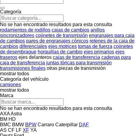
Categoría
No se han encontrado resultados para esta consulta
rodamientos de rodillos
cajas de cambios
anillos
sincronizadores
cojinetes de transmisión
engranajes para caja
de cambios
pares de engranajes cónicos
retenes de la caja de
cambios
diferenciales
ejes motrices
tomas de fuerza
cojinetes
de desembrague
horquillas de cambio
ejes primarios
ejes
traseros
ejes delanteros
cajas de transferencia
cadenas para
caja de transferencia
juntas tóricas para transmisión
transmisiones finales
otras piezas de transmisión
mostrar todos
Categoría del vehículo
camiones
mostrar todos
Marca
No se han encontrado resultados para esta consulta
AXA
Astra
BM
HD
BMC
BMW
BPW
Carraro
Caterpillar
DAF
AS
CF
LF
XF
YA
Deutz
Ford