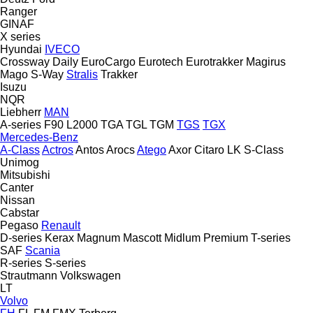
Ranger
GINAF
X series
Hyundai
IVECO
Crossway
Daily
EuroCargo
Eurotech
Eurotrakker
Magirus
Mago
S-Way
Stralis
Trakker
Isuzu
NQR
Liebherr
MAN
A-series
F90
L2000
TGA
TGL
TGM
TGS
TGX
Mercedes-Benz
A-Class
Actros
Antos
Arocs
Atego
Axor
Citaro
LK
S-Class
Unimog
Mitsubishi
Canter
Nissan
Cabstar
Pegaso
Renault
D-series
Kerax
Magnum
Mascott
Midlum
Premium
T-series
SAF
Scania
R-series
S-series
Strautmann
Volkswagen
LT
Volvo