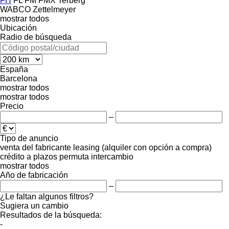
FH
FL
FM
FMX
Terberg
WABCO
Zettelmeyer
mostrar todos
Ubicación
Radio de búsqueda
España
Barcelona
mostrar todos
mostrar todos
Precio
–
Tipo de anuncio
venta
del fabricante
leasing (alquiler con opción a compra)
crédito
a plazos
permuta
intercambio
mostrar todos
Año de fabricación
–
¿Le faltan algunos filtros?
Sugiera un cambio
Resultados de la búsqueda:
-