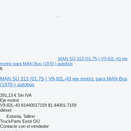
MAN SÜ 313 (01.75-) V9-82L-43 eje
motriz para MAN Bus (1970-) autobús
6
MAN SÜ 313 (01.75-) V9-82L-43 eje motriz para MAN Bus
(1970-) autobús
391,13 €
Sin IVA
Eje motriz
V9-82L-43 81440017159 81.44001-7159
diésel
Estonia, Tallinn
TruckParts Eesti OÜ
Contacte con el vendedor