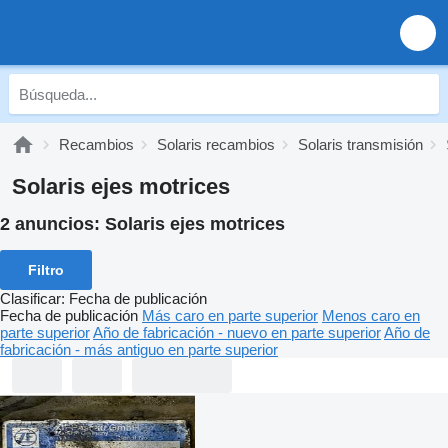
Recambios
Solaris recambios
Solaris transmisión
Solaris ejes motrices
2 anuncios:
Solaris ejes motrices
Filtro
Clasificar
:
Fecha de publicación
Fecha de publicación
Más caro en parte superior
Menos caro en
parte superior
Año de fabricación - nuevo en parte superior
Año de
fabricación - más antiguo en parte superior