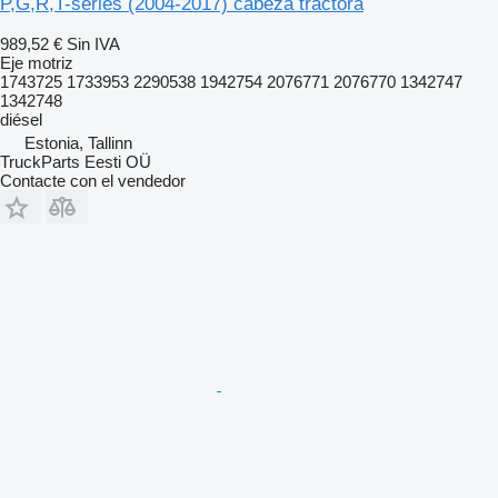
P,G,R,T-series (2004-2017) cabeza tractora
989,52 €
Sin IVA
Eje motriz
1743725 1733953 2290538 1942754 2076771 2076770 1342747
1342748
diésel
Estonia, Tallinn
TruckParts Eesti OÜ
Contacte con el vendedor