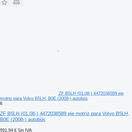
ZF B5LH (01.08-) 4472036589 eje
motriz para Volvo B5LH, B0E (2008-) autobús
6
ZF B5LH (01.08-) 4472036589 eje motriz para Volvo B5LH,
B0E (2008-) autobús
991,94 €
Sin IVA