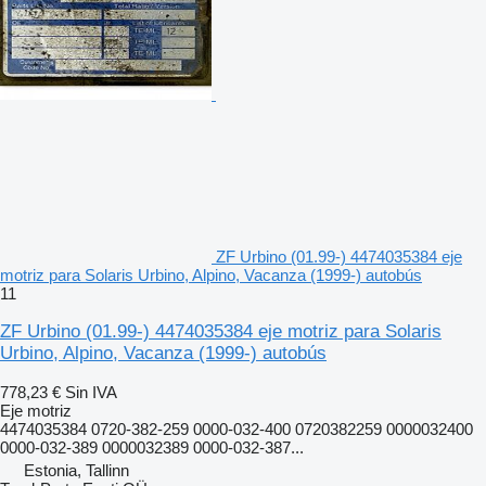
ZF Urbino (01.99-) 4474035384 eje
motriz para Solaris Urbino, Alpino, Vacanza (1999-) autobús
11
ZF Urbino (01.99-) 4474035384 eje motriz para Solaris
Urbino, Alpino, Vacanza (1999-) autobús
778,23 €
Sin IVA
Eje motriz
4474035384 0720-382-259 0000-032-400 0720382259 0000032400
0000-032-389 0000032389 0000-032-387...
Estonia, Tallinn