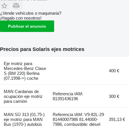
¿Vende vehículos o maquinaria?
¡Hagalo con nosotros!
Publicar el anuncio
Precios para Solaris ejes motrices
Eje motriz para
Mercedes-Benz Clase
400 €
S (BM 220) Berlina
(07.1998->) coche
MAN Cardanas de
Referencia IAM:
ocupación eje motriz
300 €
81391436196
para camión
MAN SÜ 313 (01.75-)
Referencia IAM: V9-82L-29
eje motriz para MAN
81440007986 81.44000-
391,13 €
Bus (1970-) autobús
7986, combustible: diésel