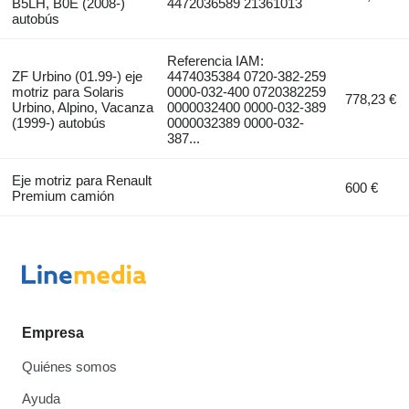
B5LH, B0E (2008-)
4472036589 21361013
autobús
Referencia IAM:
ZF Urbino (01.99-) eje
4474035384 0720-382-259
motriz para Solaris
0000-032-400 0720382259
778,23 €
Urbino, Alpino, Vacanza
0000032400 0000-032-389
(1999-) autobús
0000032389 0000-032-
387...
Eje motriz para Renault
600 €
Premium camión
Empresa
Quiénes somos
Ayuda