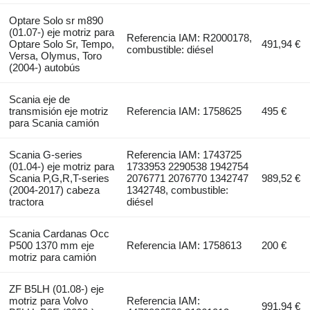
Optare Solo sr m890
(01.07-) eje motriz para
Referencia IAM: R2000178,
Optare Solo Sr, Tempo,
491,94 €
combustible: diésel
Versa, Olymus, Toro
(2004-) autobús
Scania eje de
transmisión eje motriz
Referencia IAM: 1758625
495 €
para Scania camión
Scania G-series
Referencia IAM: 1743725
(01.04-) eje motriz para
1733953 2290538 1942754
Scania P,G,R,T-series
2076771 2076770 1342747
989,52 €
(2004-2017) cabeza
1342748, combustible:
tractora
diésel
Scania Cardanas Occ
P500 1370 mm eje
Referencia IAM: 1758613
200 €
motriz para camión
ZF B5LH (01.08-) eje
motriz para Volvo
Referencia IAM:
991,94 €