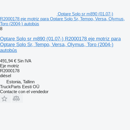
Optare Solo sr m890 (01.07-)
R2000178 eje motriz para Optare Solo Sr, Tempo, Versa, Olymus,
Toro (2004-) autobús
8
Optare Solo sr m890 (01.07-) R2000178 eje motriz para
Optare Solo Sr, Tempo, Versa, Olymus, Toro (2004-)
autobús
491,94 €
Sin IVA
Eje motriz
R2000178
diésel
Estonia, Tallinn
TruckParts Eesti OÜ
Contacte con el vendedor