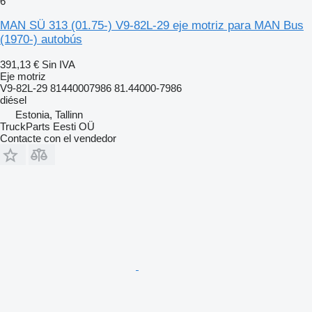
6
MAN SÜ 313 (01.75-) V9-82L-29 eje motriz para MAN Bus
(1970-) autobús
391,13 €
Sin IVA
Eje motriz
V9-82L-29 81440007986 81.44000-7986
diésel
Estonia, Tallinn
TruckParts Eesti OÜ
Contacte con el vendedor