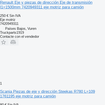
Renault Eje y piezas de dirección Eje de transmisión
l1=1500mm 7420949311 eje motriz para camión
250 €
Sin IVA
Eje motriz
7420949311
Países Bajos, Vuren
Truckparts1919
Contacte con el vendedor
1
Scania Piezas de eje y dirección Steekas R780 L=109
1761195 eje motriz para camión
80 €
Sin IVA