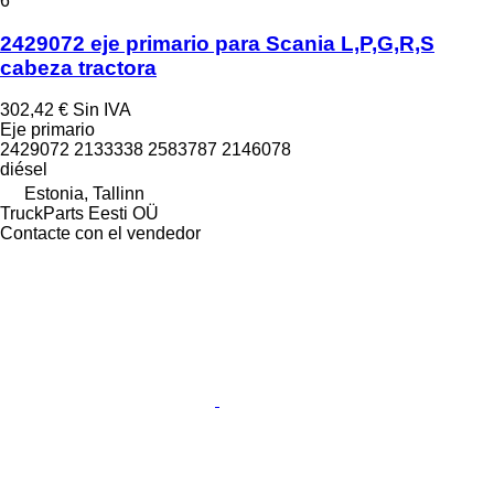
6
2429072 eje primario para Scania L,P,G,R,S
cabeza tractora
302,42 €
Sin IVA
Eje primario
2429072 2133338 2583787 2146078
diésel
Estonia, Tallinn
TruckParts Eesti OÜ
Contacte con el vendedor