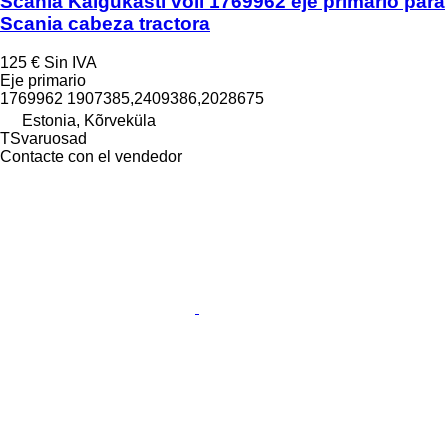
Scania Käigukasti võll 1769962 eje primario para
Scania cabeza tractora
125 €
Sin IVA
Eje primario
1769962 1907385,2409386,2028675
Estonia, Kõrveküla
TSvaruosad
Contacte con el vendedor