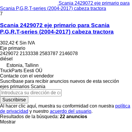
Scania 2429072 eje primario para
Scania P,G,R,T-series (2004-2017) cabeza tractora
7
Scania 2429072 eje primario para Scania
P,G,R,T-series (2004-2017) cabeza tractora
302,42 €
Sin IVA
Eje primario
2429072 2133338 2583787 2146078
diésel
Estonia, Tallinn
TruckParts Eesti OÜ
Contacte con el vendedor
Suscríbase para recibir anuncios nuevos de esta sección
ejes primarios
Scania
Suscribirse
Al hacer clic aquí, muestra su conformidad con nuestra
política
de privacidad
y nuestro
acuerdo del usuario
.
Resultados de la búsqueda:
22 anuncios
Mostrar