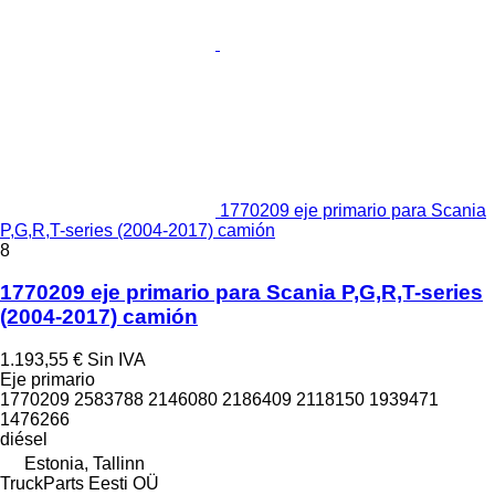
1770209 eje primario para Scania
P,G,R,T-series (2004-2017) camión
8
1770209 eje primario para Scania P,G,R,T-series
(2004-2017) camión
1.193,55 €
Sin IVA
Eje primario
1770209 2583788 2146080 2186409 2118150 1939471
1476266
diésel
Estonia, Tallinn
TruckParts Eesti OÜ