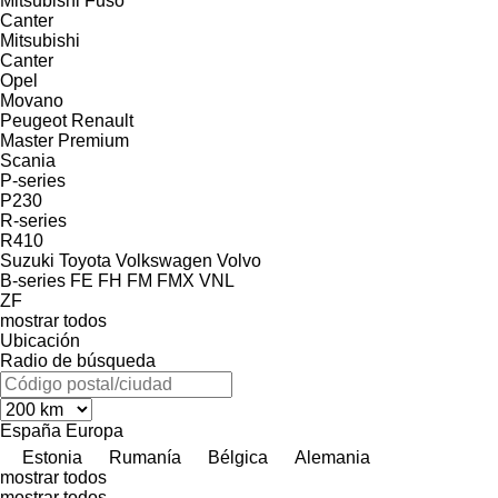
Mitsubishi Fuso
Canter
Mitsubishi
Canter
Opel
Movano
Peugeot
Renault
Master
Premium
Scania
P-series
P230
R-series
R410
Suzuki
Toyota
Volkswagen
Volvo
B-series
FE
FH
FM
FMX
VNL
ZF
mostrar todos
Ubicación
Radio de búsqueda
España
Europa
Estonia
Rumanía
Bélgica
Alemania
mostrar todos
mostrar todos