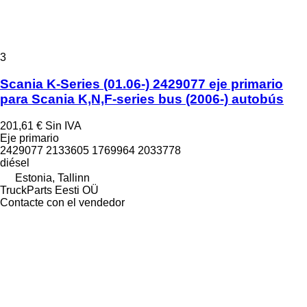
3
Scania K-Series (01.06-) 2429077 eje primario
para Scania K,N,F-series bus (2006-) autobús
201,61 €
Sin IVA
Eje primario
2429077 2133605 1769964 2033778
diésel
Estonia, Tallinn
TruckParts Eesti OÜ
Contacte con el vendedor