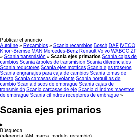
Publicar el anuncio
Autoline
»
Recambios
»
Scania recambios
Bosch
DAF
IVECO
Knorr-Bremse
MAN
Mercedes-Benz
Renault
Volvo
WABCO
ZF
»
Scania transmisión
»
Scania ejes primarios
Scania cajas de
cambios
Scania árboles de transmisión
Scania diferenciales
Scania reductores
Scania ejes motrices
Scania ejes traseros
Scania engranajes para caja de cambios
Scania tomas de
fuerza
Scania carcasas de volante
Scania horquillas de
cambio
Scania discos de embrague
Scania cajas de
transmisión
Scania carcasas de eje
Scania cilindros maestros
de embrague
Scania cilindros receptores de embrague
»
Scania ejes primarios
Búsqueda
(referencia IAM, marca, modelo, recambio)