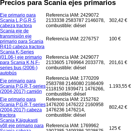
Precios para Scania ejes primarios
Eje primario para
Referencia IAM: 2429072
Scania L,P,G,R,S
2133338 2583787 2146078,
302,42 €
cabeza tractora
combustible: diésel
Scania eje de
transmisión eje
Referencia IAM: 2276757
100 €
primario para Scania
R410 cabeza tractora
Scania K-Series
(01.06-) eje primario
Referencia IAM: 2429077
para Scania K,N,F-
2133605 1769964 2033778,
201,61 €
series bus (2006-)
combustible: diésel
autobús
Referencia IAM: 1770209
Eje primario para
2583788 2146080 2186409
Scania P,G,R,T-series
1.193,55 €
2118150 1939471 1476266,
(2004-2017) camión
combustible: diésel
Eje primario para
Referencia IAM: 2152762
Scania P,G,R,T-series
1476200 1476222 2160958
802,42 €
(2004-2017) cabeza
1476236 1476214,
tractora
combustible: diésel
Scania Käigukasti
võll eje primario para
Referencia IAM: 1769962
125 €
Scania cabeza
1907385,2409386,2028675