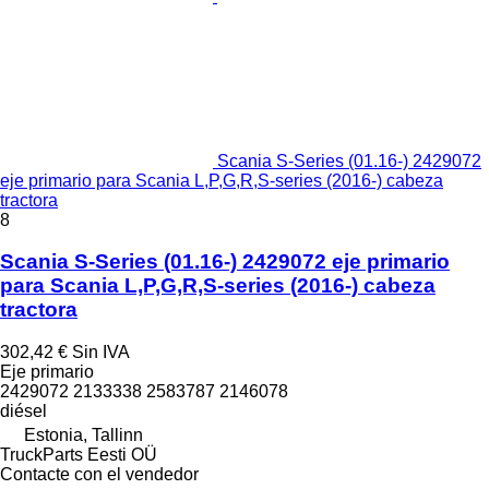
Scania S-Series (01.16-) 2429072
eje primario para Scania L,P,G,R,S-series (2016-) cabeza
tractora
8
Scania S-Series (01.16-) 2429072 eje primario
para Scania L,P,G,R,S-series (2016-) cabeza
tractora
302,42 €
Sin IVA
Eje primario
2429072 2133338 2583787 2146078
diésel
Estonia, Tallinn
TruckParts Eesti OÜ
Contacte con el vendedor