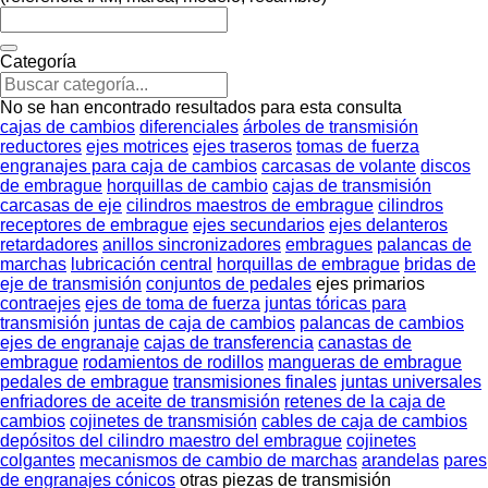
Categoría
No se han encontrado resultados para esta consulta
cajas de cambios
diferenciales
árboles de transmisión
reductores
ejes motrices
ejes traseros
tomas de fuerza
engranajes para caja de cambios
carcasas de volante
discos
de embrague
horquillas de cambio
cajas de transmisión
carcasas de eje
cilindros maestros de embrague
cilindros
receptores de embrague
ejes secundarios
ejes delanteros
retardadores
anillos sincronizadores
embragues
palancas de
marchas
lubricación central
horquillas de embrague
bridas de
eje de transmisión
conjuntos de pedales
ejes primarios
contraejes
ejes de toma de fuerza
juntas tóricas para
transmisión
juntas de caja de cambios
palancas de cambios
ejes de engranaje
cajas de transferencia
canastas de
embrague
rodamientos de rodillos
mangueras de embrague
pedales de embrague
transmisiones finales
juntas universales
enfriadores de aceite de transmisión
retenes de la caja de
cambios
cojinetes de transmisión
cables de caja de cambios
depósitos del cilindro maestro del embrague
cojinetes
colgantes
mecanismos de cambio de marchas
arandelas
pares
de engranajes cónicos
otras piezas de transmisión