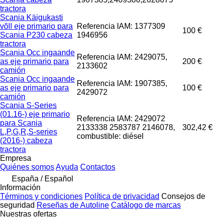
tractora
Scania Käigukasti
võll eje primario para
Referencia IAM: 1377309
100 €
Scania P230 cabeza
1946956
tractora
Scania Occ ingaande
Referencia IAM: 2429075,
as eje primario para
200 €
2133602
camión
Scania Occ ingaande
Referencia IAM: 1907385,
as eje primario para
100 €
2429072
camión
Scania S-Series
(01.16-) eje primario
Referencia IAM: 2429072
para Scania
2133338 2583787 2146078,
302,42 €
L,P,G,R,S-series
combustible: diésel
(2016-) cabeza
tractora
Empresa
Quiénes somos
Ayuda
Contactos
España / Español
Información
Términos y condiciones
Política de privacidad
Consejos de
seguridad
Reseñas de Autoline
Catálogo de marcas
Nuestras ofertas