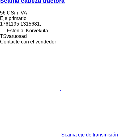
Scania cabeza tractora
56 €
Sin IVA
Eje primario
1761195 1315681,
Estonia, Kõrveküla
TSvaruosad
Contacte con el vendedor
Scania eje de transmisión